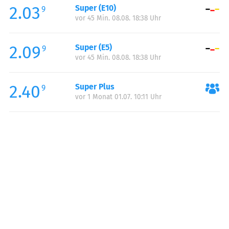
2.03
Super (E10)
Samstag:
00:00-24:00
9
vor 45 Min. 08.08. 18:38 Uhr
Sonntag:
00:00-24:00
Feiertag:
00:00-24:00
2.09
Super (E5)
9
vor 45 Min. 08.08. 18:38 Uhr
2.40
Super Plus
9
vor 1 Monat 01.07. 10:11 Uhr