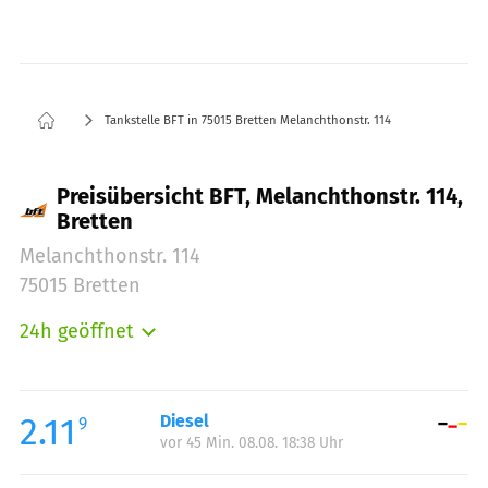
Tankstelle BFT in 75015 Bretten Melanchthonstr. 114
Preisübersicht BFT, Melanchthonstr. 114,
Bretten
Melanchthonstr. 114
75015 Bretten
24h geöffnet
Montag:
00:00-24:00
Dienstag:
00:00-24:00
Mittwoch:
00:00-24:00
2.11
Diesel
9
vor 45 Min. 08.08. 18:38 Uhr
Donnerstag:
00:00-24:00
Freitag:
00:00-24:00