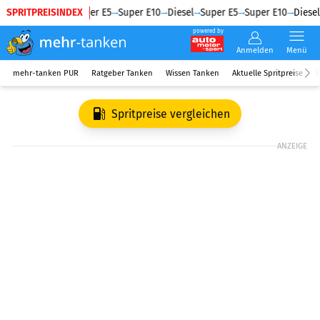
SPRITPREISINDEX
Diesel
Super E5
Super E10
Diesel
Super E5
Super E10
Diesel
powered by
Anmelden
Menü
mehr-tanken PUR
Ratgeber Tanken
Wissen Tanken
Aktuelle Spritpreise
R
Spritpreise vergleichen
ANZEIGE