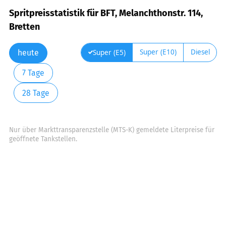
Spritpreisstatistik für BFT, Melanchthonstr. 114,
Bretten
Super (E10)
Diesel
Super (E5)
heute
7 Tage
28 Tage
Nur über Markttransparenzstelle (MTS-K) gemeldete Literpreise für
geöffnete Tankstellen.