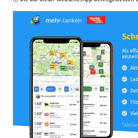
Schn
Als off
akutel
Akt
Lad
Det
Fli
Vie
*aktiv