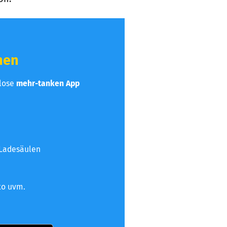
hen
nlose
mehr-tanken App
 Ladesäulen
to uvm.