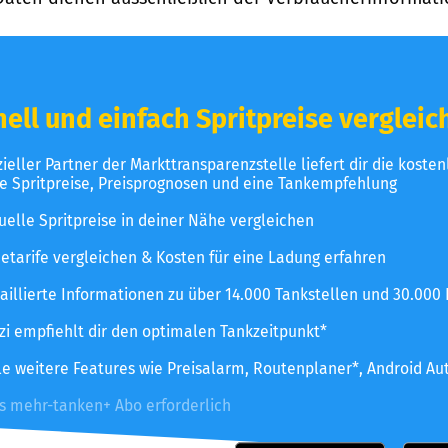
ell und einfach Spritpreise vergleic
izieller Partner der Markttransparenzstelle liefert dir die koste
le Spritpreise, Preisprognosen und eine Tankempfehlung
uelle Spritpreise in deiner Nähe vergleichen
etarife vergleichen & Kosten für eine Ladung erfahren
aillierte Informationen zu über 14.000 Tankstellen und 30.000
zzi empfiehlt dir den optimalen Tankzeitpunkt*
le weitere Features wie Preisalarm, Routenplaner*, Android Au
es mehr-tanken+ Abo erforderlich