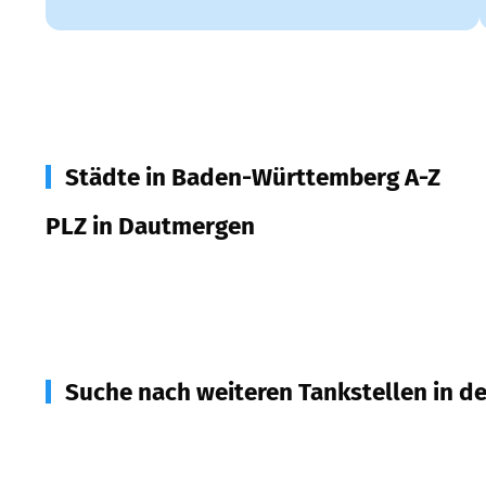
Städte in Baden-Württemberg A-Z
PLZ in Dautmergen
72356
Dautmergen
Suche nach weiteren Tankstellen in d
72358
Dormettingen
(
2,0
km Entfernung)
72369
Zimmern unter der Burg
(
3,0
km Entfernung