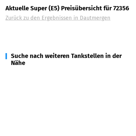
Aktuelle Super (E5) Preisübersicht für 72356
Zurück zu den Ergebnissen in
Dautmergen
Suche nach weiteren Tankstellen in der
Nähe
72358
Dormettingen
(
2,0
km Entfernung)
72369
Zimmern unter der Burg
(
3,0
km
Entfernung)
72359
Dotternhausen
(
4,2
km Entfernung)
72355
Schömberg
(
4,8
km Entfernung)
72348
Rosenfeld
(
5,3
km Entfernung)