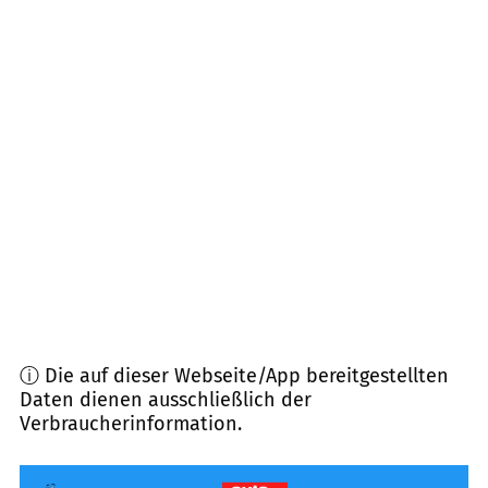
72367
Weilen unter den Rinnen
(
6,3
km
Entfernung)
72351
Geislingen
(
6,6
km Entfernung)
78661
Dietingen
(
6,8
km Entfernung)
72365
Ratshausen
(
7,2
km Entfernung)
72361
Hausen am Tann
(
7,8
km Entfernung)
ⓘ Die auf dieser Webseite/App bereitgestellten
Daten dienen ausschließlich der
Verbraucherinformation.