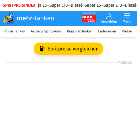
SPRITPREISINDEX
Diesel
Super E5
Super E10
Diesel
Super E5
Super E10
Diesel
powered by
Anmelden
Menü
Wissen Tanken
Aktuelle Spritpreise
Regional Tanken
Ladesäulen
Presse
Spritpreise vergleichen
ANZEIGE