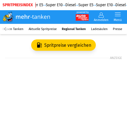
SPRITPREISINDEX
Diesel
Super E5
Super E10
Diesel
Super E5
Super E10
Diesel
powered by
Anmelden
Menü
Wissen Tanken
Aktuelle Spritpreise
Regional Tanken
Ladesäulen
Presse
Spritpreise vergleichen
ANZEIGE