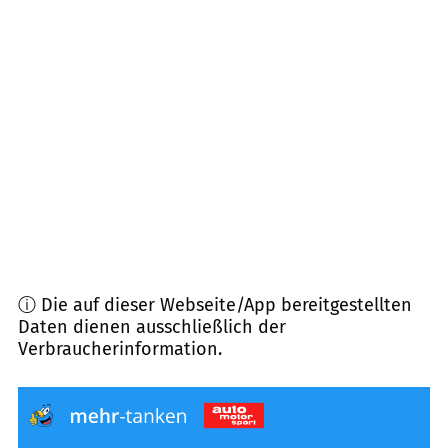
75395
Ostelsheim
(
8,3
km Entfernung)
71131
Jettingen
(
8,7
km Entfernung)
71139
Ehningen
(
9,1
km Entfernung)
71120
Grafenau
(
9,2
km Entfernung)
ⓘ Die auf dieser Webseite/App bereitgestellten
Daten dienen ausschließlich der
Verbraucherinformation.