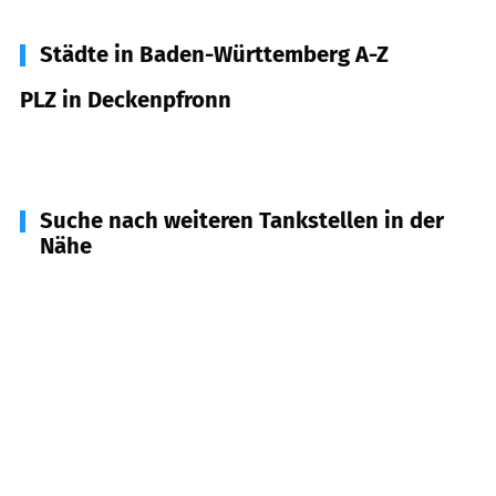
Städte in Baden-Württemberg A-Z
PLZ in Deckenpfronn
75392
Deckenpfronn
Suche nach weiteren Tankstellen in der
Nähe
75391
Gechingen
(
4,9
km Entfernung)
71134
Aidlingen
(
5,2
km Entfernung)
71116
Gärtringen
(
5,6
km Entfernung)
72218
Wildberg
(
5,9
km Entfernung)
71154
Nufringen
(
6,3
km Entfernung)
71083
Herrenberg
(
6,7
km Entfernung)