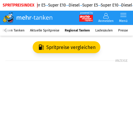
SPRITPREISINDEX
Diesel
Super E5
Super E10
Diesel
Super E5
Super E10
Diesel
powered by
Anmelden
Menü
Wissen Tanken
Aktuelle Spritpreise
Regional Tanken
Ladesäulen
Presse
Spritpreise vergleichen
ANZEIGE