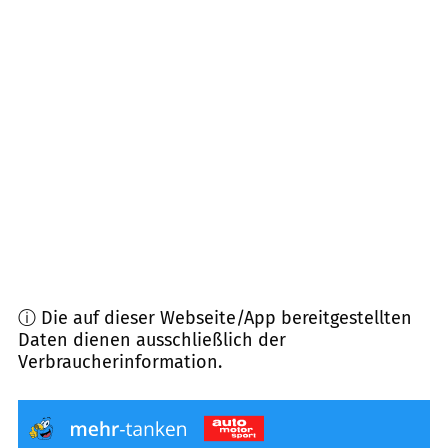
79312
Emmendingen
(
6,0
km Entfernung)
79286
Glottertal
(
6,6
km Entfernung)
79183
Waldkirch
(
6,7
km Entfernung)
79104
Freiburg im Breisgau
(
7,2
km Entfernung)
79106
Freiburg im Breisgau
(
7,5
km Entfernung)
ⓘ Die auf dieser Webseite/App bereitgestellten
Daten dienen ausschließlich der
Verbraucherinformation.