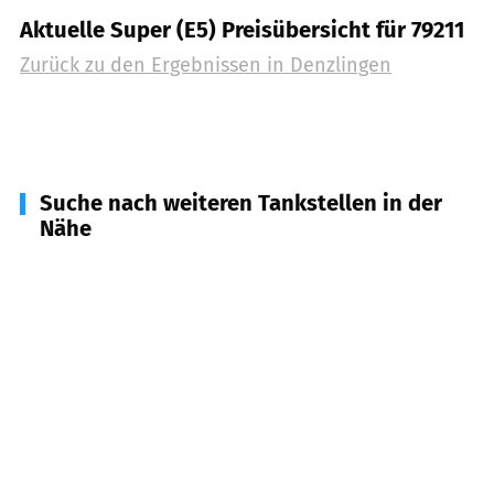
Aktuelle Super (E5) Preisübersicht für 79211
Zurück zu den Ergebnissen in
Denzlingen
Suche nach weiteren Tankstellen in der
Nähe
79279
Vörstetten
(
3,6
km Entfernung)
79194
Gundelfingen, Heuweiler
(
3,9
km
Entfernung)
79276
Reute
(
5,1
km Entfernung)
79108
Freiburg im Breisgau
(
5,4
km Entfernung)
79350
Sexau
(
5,6
km Entfernung)