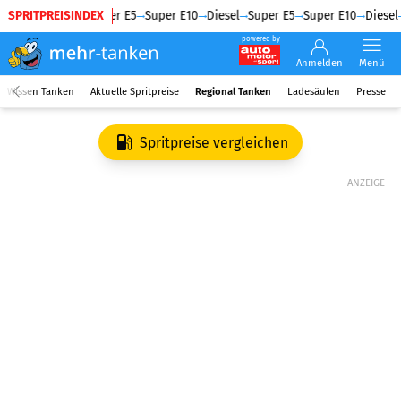
SPRITPREISINDEX
Diesel
Super E5
Super E10
Diesel
Super E5
Super E10
Diesel
powered by
Anmelden
Menü
Wissen Tanken
Aktuelle Spritpreise
Regional Tanken
Ladesäulen
Presse
Spritpreise vergleichen
ANZEIGE