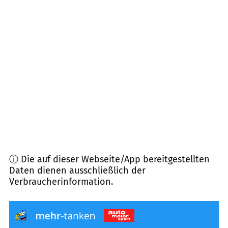
79098
Freiburg im Breisgau
(
5,5
km Entfernung)
79279
Vörstetten
(
5,6
km Entfernung)
79102
Freiburg im Breisgau
(
5,8
km Entfernung)
79110
Freiburg im Breisgau
(
6,2
km Entfernung)
79252
Stegen
(
7,0
km Entfernung)
ⓘ Die auf dieser Webseite/App bereitgestellten
Daten dienen ausschließlich der
Verbraucherinformation.