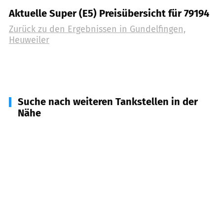
Aktuelle Super (E5) Preisübersicht für 79194
Zurück zu den Ergebnissen in
Gundelfingen,
Heuweiler
Suche nach weiteren Tankstellen in der
Nähe
79104
Freiburg im Breisgau
(
3,5
km Entfernung)
79211
Denzlingen
(
3,9
km Entfernung)
79106
Freiburg im Breisgau
(
4,2
km Entfernung)
79108
Freiburg im Breisgau
(
4,6
km Entfernung)
79286
Glottertal
(
5,4
km Entfernung)