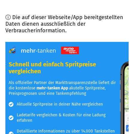
ⓘ Die auf dieser Webseite/App bereitgestellten
Daten dienen ausschließlich der
Verbraucherinformation.
Schnell und einfach Spritpreise
vergleichen
Als offizieller Partner der Markttransparenzstelle liefert dir
die kostenlose
mehr-tanken App
akutelle Spritpreise,
Preisprognosen und eine Tankempfehlung
Aktuelle Spritpreise in deiner Nähe vergleichen
Ladetarife vergleichen & Kosten für eine Ladung
erfahren
Detaillierte Informationen zu über 14.000 Tankstellen