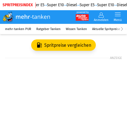
SPRITPREISINDEX
Diesel
Super E5
Super E10
Diesel
Super E5
Super E10
Diesel
powered by
Anmelden
Menü
mehr-tanken PUR
Ratgeber Tanken
Wissen Tanken
Aktuelle Spritpreise
R
Spritpreise vergleichen
ANZEIGE