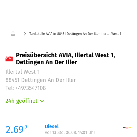
Tankstelle AVIA in 88451 Dettingen An Der Iller Illertal West 1
Preisübersicht AVIA, Illertal West 1,
Dettingen An Der Iller
Illertal West 1
88451 Dettingen An Der Iller
Tel: +4973547108
24h geöffnet
Montag:
00:00-23:59
Dienstag:
00:00-23:59
Mittwoch:
00:00-23:59
2.69
Diesel
9
vor 13 Std. 06.08. 14:01 Uhr
Donnerstag:
00:00-23:59