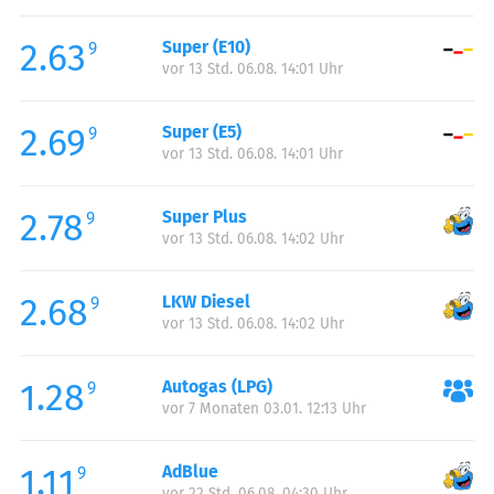
Freitag:
00:00-23:59
2.63
Super (E10)
Samstag:
00:00-23:59
9
vor 13 Std. 06.08. 14:01 Uhr
Sonntag:
00:00-23:59
2.69
Super (E5)
9
vor 13 Std. 06.08. 14:01 Uhr
2.78
Super Plus
9
vor 13 Std. 06.08. 14:02 Uhr
2.68
LKW Diesel
9
vor 13 Std. 06.08. 14:02 Uhr
1.28
Autogas (LPG)
9
vor 7 Monaten 03.01. 12:13 Uhr
1.11
AdBlue
9
vor 22 Std. 06.08. 04:30 Uhr