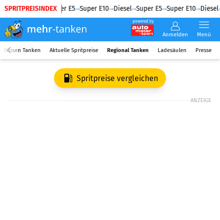
SPRITPREISINDEX
Diesel
Super E5
Super E10
Diesel
Super E5
Super E10
Diesel
powered by
Anmelden
Menü
Wissen Tanken
Aktuelle Spritpreise
Regional Tanken
Ladesäulen
Presse
Spritpreise vergleichen
ANZEIGE