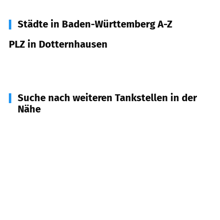
Städte in Baden-Württemberg A-Z
PLZ in Dotternhausen
72359
Dotternhausen
Suche nach weiteren Tankstellen in der
Nähe
72358
Dormettingen
(
2,8
km Entfernung)
72361
Hausen am Tann
(
3,6
km Entfernung)
72365
Ratshausen
(
3,7
km Entfernung)
72355
Schömberg
(
4,2
km Entfernung)
72356
Dautmergen
(
4,2
km Entfernung)
72367
Weilen unter den Rinnen
(
4,3
km