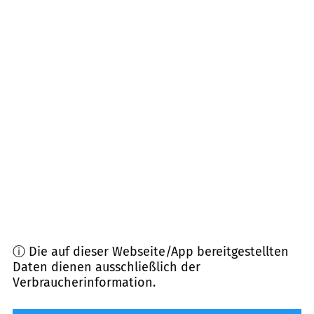
Entfernung)
72369
Zimmern unter der Burg
(
5,6
km
Entfernung)
78586
Deilingen
(
6,0
km Entfernung)
72336
Balingen
(
6,7
km Entfernung)
72364
Obernheim
(
7,9
km Entfernung)
ⓘ Die auf dieser Webseite/App bereitgestellten
Daten dienen ausschließlich der
Verbraucherinformation.