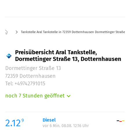
Tankstelle Aral Tankstelle in 72359 Dotternhausen Dormettinger Straße 13
Preisübersicht Aral Tankstelle,
Dormettinger Straße 13, Dotternhausen
Dormettinger Straße 13
72359 Dotternhausen
Tel: +49742791015
noch 7 Stunden geöffnet
Montag:
04:00-22:00
Dienstag:
04:00-22:00
Mittwoch:
04:00-22:00
2.12
Diesel
9
vor 6 Min. 08.08. 12:16 Uhr
Donnerstag:
04:00-22:00