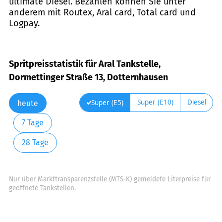
ultimate Diesel. Bezahlen können Sie unter
anderem mit Routex, Aral card, Total card und
Logpay.
Spritpreisstatistik für Aral Tankstelle,
Dormettinger Straße 13, Dotternhausen
Super (E10)
Diesel
Super (E5)
heute
7 Tage
28 Tage
Nur über Markttransparenzstelle (MTS-K) gemeldete Literpreise für
geöffnete Tankstellen.