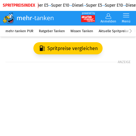
SPRITPREISINDEX
Diesel
Super E5
Super E10
Diesel
Super E5
Super E10
Diesel
powered by
Anmelden
Menü
mehr-tanken PUR
Ratgeber Tanken
Wissen Tanken
Aktuelle Spritpreise
R
Spritpreise vergleichen
ANZEIGE