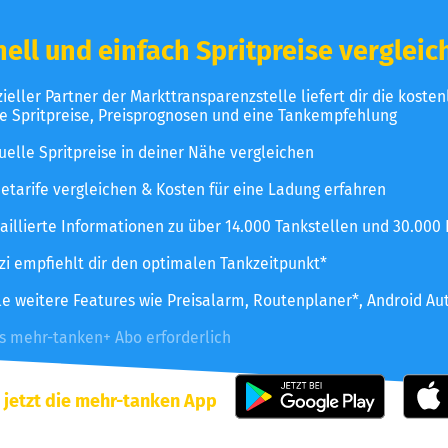
ell und einfach Spritpreise vergleic
izieller Partner der Markttransparenzstelle liefert dir die koste
le Spritpreise, Preisprognosen und eine Tankempfehlung
uelle Spritpreise in deiner Nähe vergleichen
etarife vergleichen & Kosten für eine Ladung erfahren
aillierte Informationen zu über 14.000 Tankstellen und 30.000
zzi empfiehlt dir den optimalen Tankzeitpunkt*
le weitere Features wie Preisalarm, Routenplaner*, Android Au
es mehr-tanken+ Abo erforderlich
 jetzt die mehr-tanken App