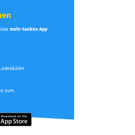
hen
nlose
mehr-tanken App
 Ladesäulen
to uvm.