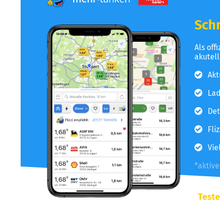
Schn
Als off
akutel
Akt
Lad
Det
Fli
Vie
*aktiv
Teste