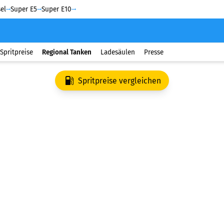
el
Super E5
Super E10
Spritpreise
Regional Tanken
Ladesäulen
Presse
Spritpreise vergleichen