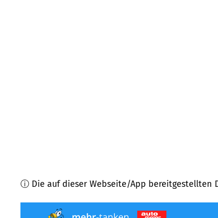
78595
Hausen ob Verena
(
5,3
km Entfernung)
78549
Spaichingen
(
5,4
km Entfernung)
78570
Mühlheim an der Donau
(
5,7
km Entfernung
78573
Wurmlingen
(
6,0
km Entfernung)
78598
Königsheim
(
6,6
km Entfernung)
78600
Kolbingen
(
6,8
km Entfernung)
ⓘ Die auf dieser Webseite/App bereitgestellten 