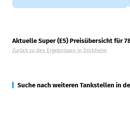
Aktuelle Super (E5) Preisübersicht für 
Zurück zu den Ergebnissen in
Dürbheim
Suche nach weiteren Tankstellen in d
78601
Mahlstetten
(
2,8
km Entfernung)
78582
Balgheim
(
3,0
km Entfernung)
78604
Rietheim-Weilheim
(
3,2
km Entfernung)
78583
Böttingen
(
4,8
km Entfernung)