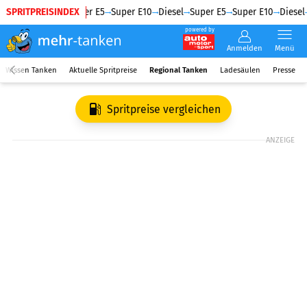
SPRITPREISINDEX
Diesel
Super E5
Super E10
Diesel
Super E5
Super E10
Diesel
powered by
Anmelden
Menü
Wissen Tanken
Aktuelle Spritpreise
Regional Tanken
Ladesäulen
Presse
Spritpreise vergleichen
ANZEIGE