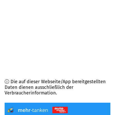
78567
Fridingen an der Donau
(
5,4
km Entfernung)
78597
Irndorf
(
5,5
km Entfernung)
78592
Egesheim
(
6,5
km Entfernung)
78589
Dürbheim
(
6,8
km Entfernung)
72362
Nusplingen
(
7,3
km Entfernung)
ⓘ Die auf dieser Webseite/App bereitgestellten
Daten dienen ausschließlich der
Verbraucherinformation.