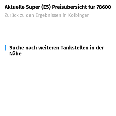
Aktuelle Super (E5) Preisübersicht für 78600
Zurück zu den Ergebnissen in
Kolbingen
Suche nach weiteren Tankstellen in der
Nähe
78603
Renquishausen
(
2,7
km Entfernung)
78570
Mühlheim an der Donau
(
3,4
km
Entfernung)
78580
Bärenthal
(
3,7
km Entfernung)
78601
Mahlstetten
(
4,5
km Entfernung)
78598
Königsheim
(
4,7
km Entfernung)