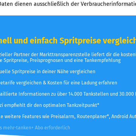
Daten dienen ausschließlich der Verbraucherinformati
ell und einfach Spritpreise vergleic
izieller Partner der Markttransparenzstelle liefert dir die koste
le Spritpreise, Preisprognosen und eine Tankempfehlung
uelle Spritpreise in deiner Nähe vergleichen
etarife vergleichen & Kosten für eine Ladung erfahren
aillierte Informationen zu über 14.000 Tankstellen und 30.000
zzi empfiehlt dir den optimalen Tankzeitpunkt*
le weitere Features wie Preisalarm, Routenplaner*, Android Au
es mehr-tanken+ Abo erforderlich