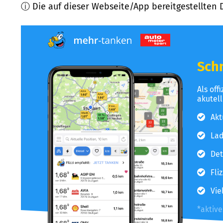
ⓘ Die auf dieser Webseite/App bereitgestellten 
Schn
Als off
akutel
Akt
Lad
Det
Fli
Vie
*aktiv