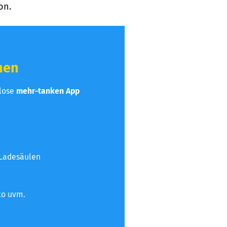
on.
hen
nlose
mehr-tanken App
 Ladesäulen
to uvm.