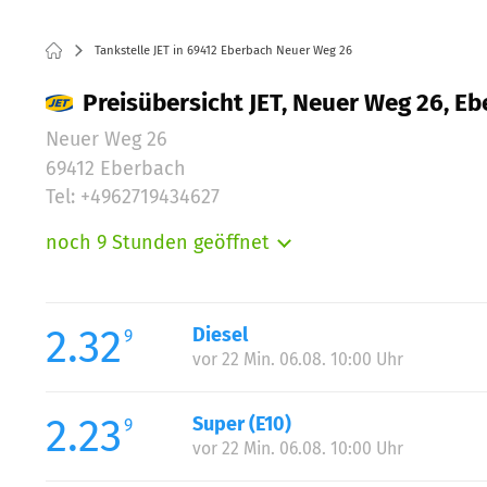
Tankstelle JET in 69412 Eberbach Neuer Weg 26
Preisübersicht JET, Neuer Weg 26, E
Neuer Weg 26
69412 Eberbach
Tel: +4962719434627
noch 9 Stunden geöffnet
Montag:
Dienstag:
Mittwoch:
2.32
Diesel
9
Donnerstag:
vor 22 Min. 06.08. 10:00 Uhr
Freitag:
Samstag:
2.23
Super (E10)
9
Sonntag:
vor 22 Min. 06.08. 10:00 Uhr
Feiertag: