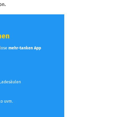
on.
hen
nlose
mehr-tanken App
 Ladesäulen
to uvm.