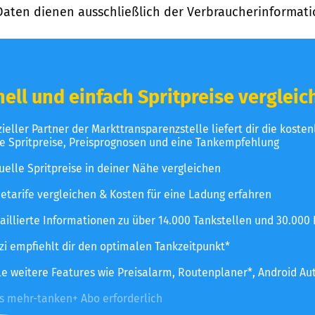
Daten dienen ausschließlich der Verbraucherinformati
ell und einfach Spritpreise vergleic
izieller Partner der Markttransparenzstelle liefert dir die koste
le Spritpreise, Preisprognosen und eine Tankempfehlung
uelle Spritpreise in deiner Nähe vergleichen
etarife vergleichen & Kosten für eine Ladung erfahren
aillierte Informationen zu über 14.000 Tankstellen und 30.000
zzi empfiehlt dir den optimalen Tankzeitpunkt*
le weitere Features wie Preisalarm, Routenplaner*, Android Au
es mehr-tanken+ Abo erforderlich