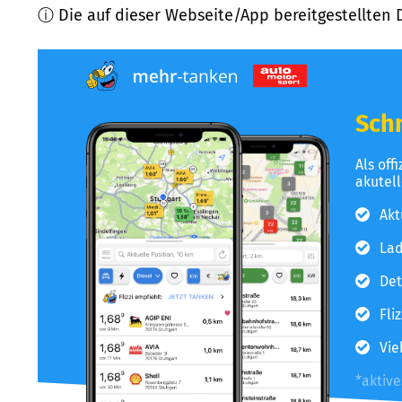
ⓘ Die auf dieser Webseite/App bereitgestellten 
Schn
Als off
akutel
Akt
Lad
Det
Fli
Vie
*aktiv