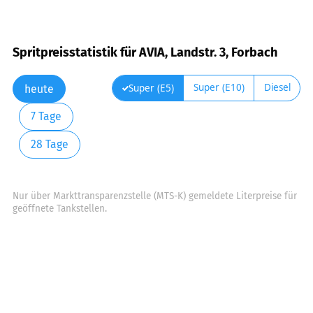
Spritpreisstatistik für AVIA, Landstr. 3, Forbach
Super (E10)
Diesel
Super (E5)
heute
7 Tage
28 Tage
Nur über Markttransparenzstelle (MTS-K) gemeldete Literpreise für
geöffnete Tankstellen.