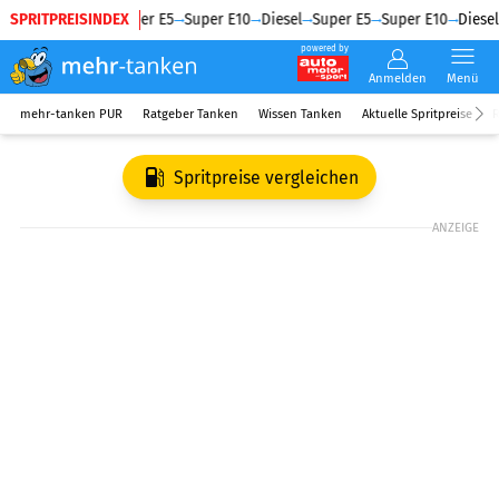
SPRITPREISINDEX
Diesel
Super E5
Super E10
Diesel
Super E5
Super E10
Diesel
powered by
Anmelden
Menü
mehr-tanken PUR
Ratgeber Tanken
Wissen Tanken
Aktuelle Spritpreise
R
Spritpreise vergleichen
ANZEIGE