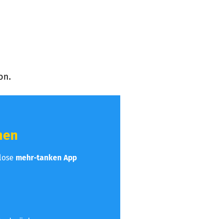
on.
hen
nlose
mehr-tanken App