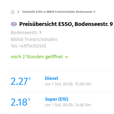
Tankstelle ESSO in 88048 Friedrichshafen Bodenseestr. 9
Preisübersicht ESSO, Bodenseestr. 9 
Bodenseestr. 9
88048 Friedrichshafen
Tel: +49754152410
noch 2 Stunden geöffnet
Montag:
Dienstag:
Mittwoch:
2.27
Diesel
9
Donnerstag:
vor 1 Std. 06.08. 15:08 Uhr
Freitag:
Samstag:
2.18
Super (E10)
9
Sonntag:
vor 1 Std. 06.08. 14:46 Uhr