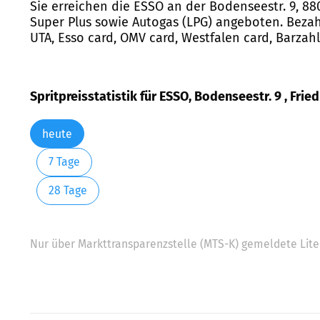
Sie erreichen die ESSO an der Bodenseestr. 9, 880
Super Plus sowie Autogas (LPG) angeboten. Bezahl
UTA, Esso card, OMV card, Westfalen card, Barzah
Spritpreisstatistik für ESSO, Bodenseestr. 9 , Frie
heute
7 Tage
28 Tage
Nur über Markttransparenzstelle (MTS-K) gemeldete Liter