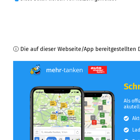
ⓘ Die auf dieser Webseite/App bereitgestellten 
Schn
Als off
akutel
Akt
Lad