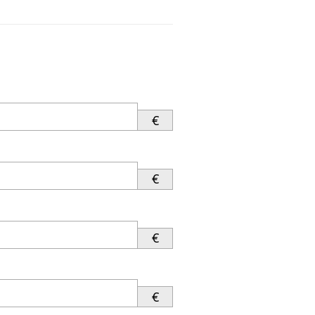
€
€
€
€