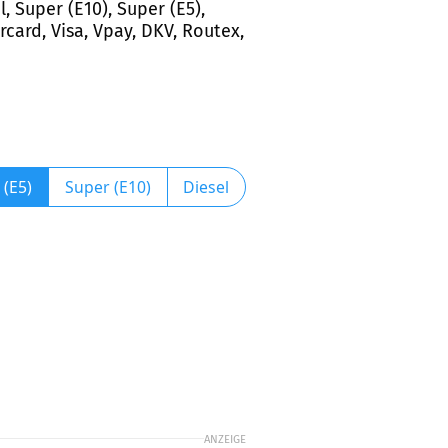
 Super (E10), Super (E5),
card, Visa, Vpay, DKV, Routex,
 (E5)
Super (E10)
Diesel
ANZEIGE