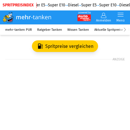
SPRITPREISINDEX
Diesel
Super E5
Super E10
Diesel
Super E5
Super E10
Diesel
powered by
Anmelden
Menü
mehr-tanken PUR
Ratgeber Tanken
Wissen Tanken
Aktuelle Spritpreise
R
Spritpreise vergleichen
ANZEIGE