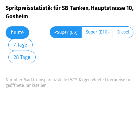
Spritpreisstatistik für SB-Tanken, Hauptstrasse 10,
Gosheim
Super (E10)
Diesel
Super (E5)
heute
7 Tage
28 Tage
Nur über Markttransparenzstelle (MTS-K) gemeldete Literpreise für
geöffnete Tankstellen.