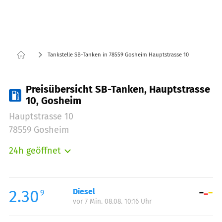
Tankstelle SB-Tanken in 78559 Gosheim Hauptstrasse 10
Preisübersicht SB-Tanken, Hauptstrasse
10, Gosheim
Hauptstrasse 10
78559 Gosheim
24h geöffnet
Montag:
00:00-24:00
Dienstag:
00:00-24:00
Mittwoch:
00:00-24:00
2.30
Diesel
9
vor 7 Min. 08.08. 10:16 Uhr
Donnerstag:
00:00-24:00
Freitag:
00:00-24:00