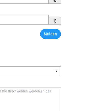
€
Melden