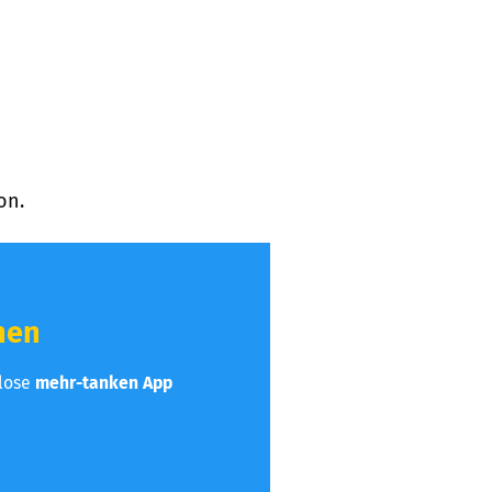
on.
hen
nlose
mehr-tanken App