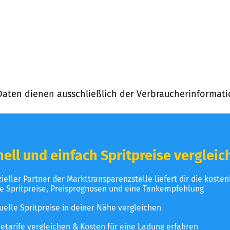
Daten dienen ausschließlich der Verbraucherinformati
ell und einfach Spritpreise vergleic
izieller Partner der Markttransparenzstelle liefert dir die koste
le Spritpreise, Preisprognosen und eine Tankempfehlung
uelle Spritpreise in deiner Nähe vergleichen
etarife vergleichen & Kosten für eine Ladung erfahren