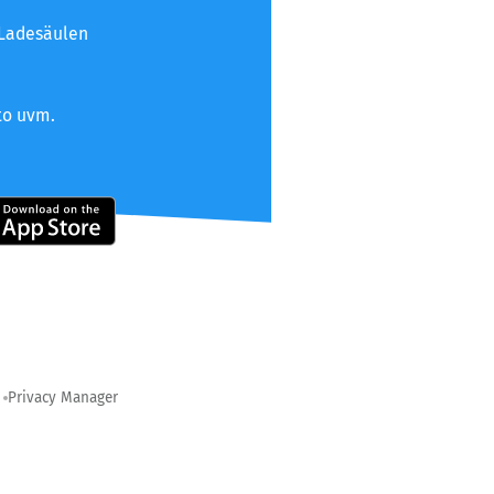
 Ladesäulen
to uvm.
Privacy Manager