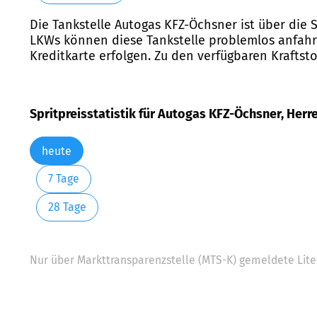
Die Tankstelle Autogas KFZ-Öchsner ist über die 
LKWs können diese Tankstelle problemlos anfahre
Kreditkarte erfolgen. Zu den verfügbaren Kraftsto
Spritpreisstatistik für Autogas KFZ-Öchsner, Herr
heute
7 Tage
28 Tage
Nur über Markttransparenzstelle (MTS-K) gemeldete Liter