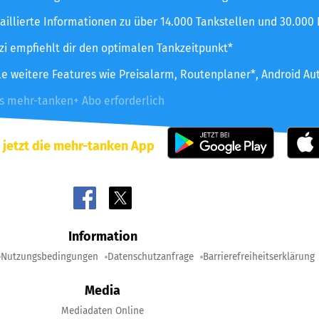
aillierte Informationen zu über 14.000 Tankstellen und 30.000
zzi empfiehlt dir den optimalen Tankzeitpunkt*
le weitere Features wie Preisalarm, Routenplaner*, Android Au
es mehr-tanken+ Abo erforderlich
 jetzt die mehr-tanken App
Information
Nutzungsbedingungen
Datenschutzanfrage
Barrierefreiheitserklärung
Media
Mediadaten Online