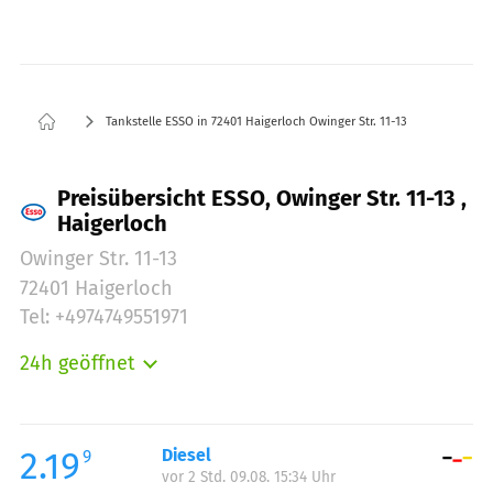
Tankstelle ESSO in 72401 Haigerloch Owinger Str. 11-13
Preisübersicht ESSO, Owinger Str. 11-13 ,
Haigerloch
Owinger Str. 11-13
72401 Haigerloch
Tel: +4974749551971
24h geöffnet
Montag:
00:00-24:00
Dienstag:
00:00-24:00
Mittwoch:
00:00-24:00
2.19
Diesel
9
vor 2 Std. 09.08. 15:34 Uhr
Donnerstag:
00:00-24:00