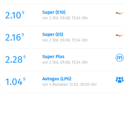
Freitag:
00:00-24:00
2.10
Super (E10)
Samstag:
00:00-24:00
9
vor 2 Std. 09.08. 15:34 Uhr
Sonntag:
00:00-24:00
2.16
Super (E5)
9
vor 2 Std. 09.08. 15:34 Uhr
2.28
Super Plus
9
vor 2 Std. 09.08. 15:34 Uhr
1.04
Autogas (LPG)
9
vor 4 Monaten 12.03. 20:59 Uhr