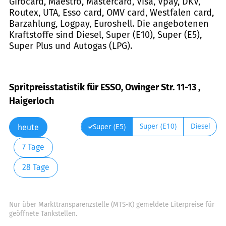
Girocard, Maestro, Mastercard, Visa, Vpay, DKV,
Routex, UTA, Esso card, OMV card, Westfalen card,
Barzahlung, Logpay, Euroshell. Die angebotenen
Kraftstoffe sind Diesel, Super (E10), Super (E5),
Super Plus und Autogas (LPG).
Spritpreisstatistik für ESSO, Owinger Str. 11-13 ,
Haigerloch
Super (E10)
Diesel
Super (E5)
heute
7 Tage
28 Tage
Nur über Markttransparenzstelle (MTS-K) gemeldete Literpreise für
geöffnete Tankstellen.