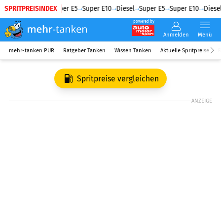
SPRITPREISINDEX
Diesel
Super E5
Super E10
Diesel
Super E5
Super E10
Diesel
powered by
Anmelden
Menü
mehr-tanken PUR
Ratgeber Tanken
Wissen Tanken
Aktuelle Spritpreise
R
Spritpreise vergleichen
ANZEIGE