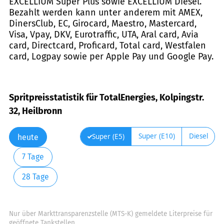
EXCELLIUM Super Plus sowie EXCELLIUM Diesel.
Bezahlt werden kann unter anderem mit AMEX,
DinersClub, EC, Girocard, Maestro, Mastercard,
Visa, Vpay, DKV, Eurotraffic, UTA, Aral card, Avia
card, Directcard, Proficard, Total card, Westfalen
card, Logpay sowie per Apple Pay und Google Pay.
Spritpreisstatistik für TotalEnergies, Kolpingstr.
32, Heilbronn
Super (E10)
Diesel
Super (E5)
heute
7 Tage
28 Tage
Nur über Markttransparenzstelle (MTS-K) gemeldete Literpreise für
geöffnete Tankstellen.