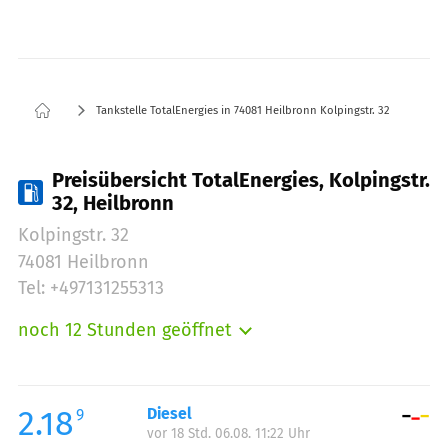
Tankstelle TotalEnergies in 74081 Heilbronn Kolpingstr. 32
Preisübersicht TotalEnergies, Kolpingstr.
32, Heilbronn
Kolpingstr. 32
74081 Heilbronn
Tel: +497131255313
noch 12 Stunden geöffnet
Montag:
06:00-20:00
Dienstag:
06:00-20:00
Mittwoch:
06:00-20:00
2.18
Diesel
9
vor 18 Std. 06.08. 11:22 Uhr
Donnerstag:
06:00-20:00