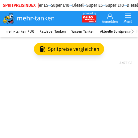
SPRITPREISINDEX
Diesel
Super E5
Super E10
Diesel
Super E5
Super E10
Diesel
powered by
Anmelden
Menü
mehr-tanken PUR
Ratgeber Tanken
Wissen Tanken
Aktuelle Spritpreise
R
Spritpreise vergleichen
ANZEIGE