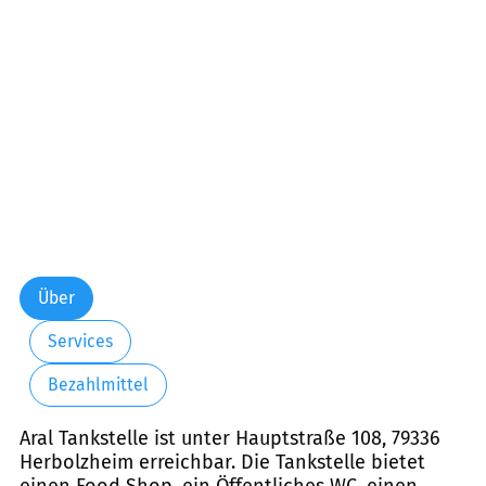
Freitag:
06:00-21:00
Samstag:
06:00-21:00
Sonntag:
07:00-21:00
Über
Services
Bezahlmittel
Aral Tankstelle ist unter Hauptstraße 108, 79336
Herbolzheim erreichbar. Die Tankstelle bietet
einen Food Shop, ein Öffentliches WC, einen