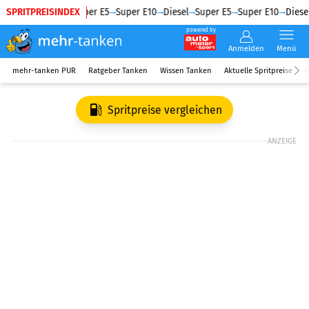
SPRITPREISINDEX
Diesel
Super E5
Super E10
Diesel
Super E5
Super E10
Diesel
powered by
Anmelden
Menü
mehr-tanken PUR
Ratgeber Tanken
Wissen Tanken
Aktuelle Spritpreise
R
Spritpreise vergleichen
ANZEIGE