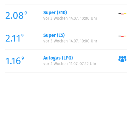
Freitag:
00:00-24:00
2.08
Super (E10)
Samstag:
00:00-24:00
9
vor 3 Wochen 14.07. 10:00 Uhr
Sonntag:
00:00-24:00
2.11
Super (E5)
9
vor 3 Wochen 14.07. 10:00 Uhr
1.16
Autogas (LPG)
9
vor 4 Wochen 11.07. 07:52 Uhr