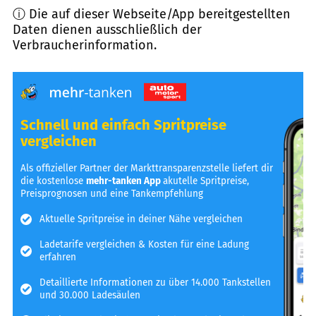
ⓘ Die auf dieser Webseite/App bereitgestellten
Daten dienen ausschließlich der
Verbraucherinformation.
Schnell und einfach Spritpreise
vergleichen
Als offizieller Partner der Markttransparenzstelle liefert dir
die kostenlose
mehr-tanken App
akutelle Spritpreise,
Preisprognosen und eine Tankempfehlung
Aktuelle Spritpreise in deiner Nähe vergleichen
Ladetarife vergleichen & Kosten für eine Ladung
erfahren
Detaillierte Informationen zu über 14.000 Tankstellen
und 30.000 Ladesäulen