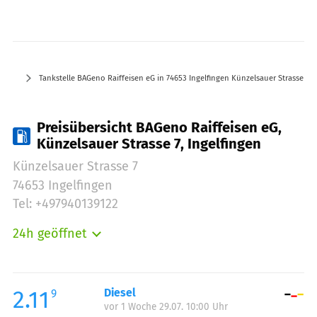
Tankstelle BAGeno Raiffeisen eG in 74653 Ingelfingen Künzelsauer Strasse 7
Preisübersicht BAGeno Raiffeisen eG,
Künzelsauer Strasse 7, Ingelfingen
Künzelsauer Strasse 7
74653 Ingelfingen
Tel: +497940139122
24h geöffnet
Montag:
00:00-24:00
Dienstag:
00:00-24:00
Mittwoch:
00:00-24:00
2.11
Diesel
9
vor 1 Woche 29.07. 10:00 Uhr
Donnerstag:
00:00-24:00