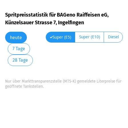
Spritpreisstatistik für BAGeno Raiffeisen eG,
Künzelsauer Strasse 7, Ingelfingen
Super (E10)
Diesel
Super (E5)
heute
7 Tage
28 Tage
Nur über Markttransparenzstelle (MTS-K) gemeldete Literpreise für
geöffnete Tankstellen.