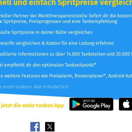
ell und einfach Spritpreise vergleic
izieller Partner der Markttransparenzstelle liefert dir die koste
le Spritpreise, Preisprognosen und eine Tankempfehlung
uelle Spritpreise in deiner Nähe vergleichen
etarife vergleichen & Kosten für eine Ladung erfahren
aillierte Informationen zu über 14.000 Tankstellen und 30.000
zzi empfiehlt dir den optimalen Tankzeitpunkt*
le weitere Features wie Preisalarm, Routenplaner*, Android Au
es mehr-tanken+ Abo erforderlich
 jetzt die mehr-tanken App