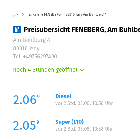
Tankstelle FENEBERG in 88316 Isny Am Bühlberg 4
Preisübersicht FENEBERG, Am Bühlbe
Am Bühlberg 4
88316 Isny
Tel: +49756297490
noch 4 Stunden geöffnet
Montag:
Dienstag:
Mittwoch:
2.06
Diesel
9
Donnerstag:
vor 2 Std. 05.08. 10:58 Uhr
Freitag:
Samstag:
2.05
Super (E10)
9
vor 2 Std. 05.08. 10:58 Uhr