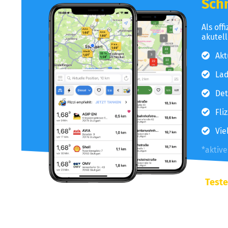
Schn
Als off
akutel
Akt
Lad
Det
Fli
Vie
*aktiv
Teste