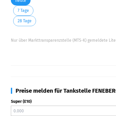
heute
7 Tage
28 Tage
Nur über Markttransparenzstelle (MTS-K) gemeldete Liter
Preise melden für Tankstelle FENEBER
Super (E10)