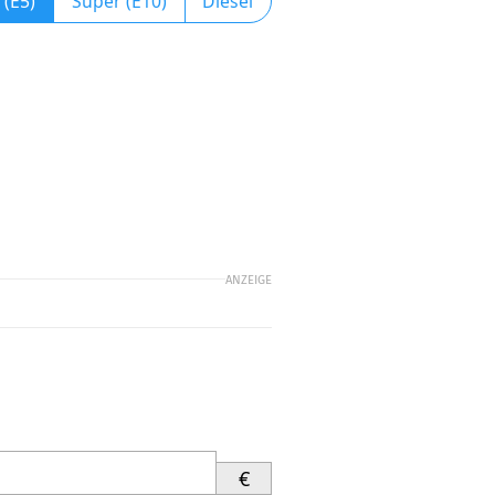
 (E5)
Super (E10)
Diesel
ANZEIGE
€