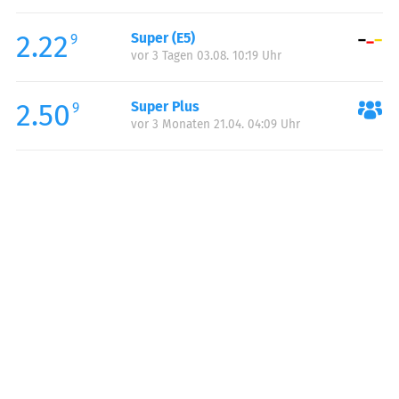
Freitag:
00:00-24:00
2.22
Super (E5)
Samstag:
00:00-24:00
9
vor 3 Tagen 03.08. 10:19 Uhr
Sonntag:
00:00-24:00
2.50
Super Plus
9
vor 3 Monaten 21.04. 04:09 Uhr