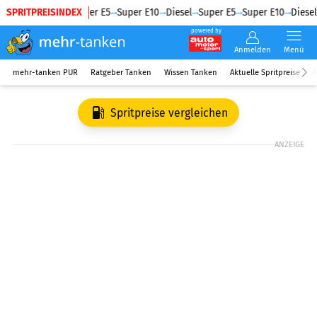
SPRITPREISINDEX
Diesel
Super E5
Super E10
Diesel
Super E5
Super E10
Diesel
powered by
Anmelden
Menü
mehr-tanken PUR
Ratgeber Tanken
Wissen Tanken
Aktuelle Spritpreise
R
Spritpreise vergleichen
ANZEIGE