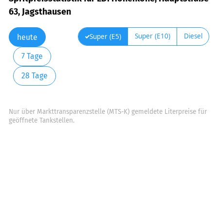
63, Jagsthausen
Super (E10)
Diesel
Super (E5)
heute
7 Tage
28 Tage
Nur über Markttransparenzstelle (MTS-K) gemeldete Literpreise für
geöffnete Tankstellen.