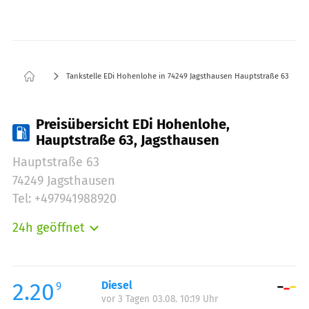
Tankstelle EDi Hohenlohe in 74249 Jagsthausen Hauptstraße 63
Preisübersicht EDi Hohenlohe,
Hauptstraße 63, Jagsthausen
Hauptstraße 63
74249 Jagsthausen
Tel: +497941988920
24h geöffnet
Montag:
00:00-24:00
Dienstag:
00:00-24:00
Mittwoch:
00:00-24:00
2.20
Diesel
9
vor 3 Tagen 03.08. 10:19 Uhr
Donnerstag:
00:00-24:00