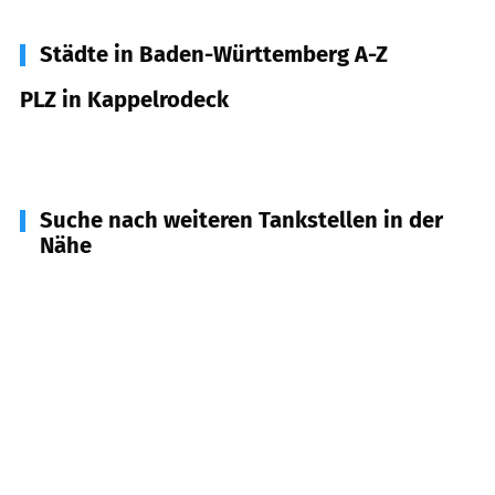
Städte in Baden-Württemberg A-Z
PLZ in Kappelrodeck
77876
Kappelrodeck
Suche nach weiteren Tankstellen in der
Nähe
77883
Ottenhöfen im Schwarzwald
(
4,3
km
Entfernung)
77887
Sasbachwalden
(
5,0
km Entfernung)
77889
Seebach
(
5,9
km Entfernung)
77880
Sasbach
(
6,5
km Entfernung)
77871
Renchen
(
6,7
km Entfernung)