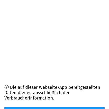
77886
Lauf
(
6,7
km Entfernung)
77794
Lautenbach
(
7,0
km Entfernung)
77704
Oberkirch
(
7,6
km Entfernung)
77855
Achern (Abweichung Exklaven)
(
8,1
km
Entfernung)
77767
Appenweier
(
10,4
km Entfernung)
ⓘ Die auf dieser Webseite/App bereitgestellten
Daten dienen ausschließlich der
Verbraucherinformation.