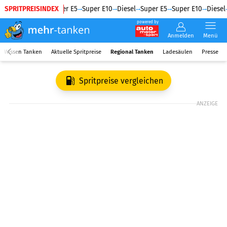
SPRITPREISINDEX
Diesel
Super E5
Super E10
Diesel
Super E5
Super E10
Diesel
powered by
Anmelden
Menü
Wissen Tanken
Aktuelle Spritpreise
Regional Tanken
Ladesäulen
Presse
Spritpreise vergleichen
ANZEIGE