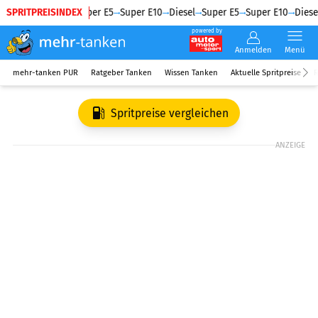
SPRITPREISINDEX
Diesel
Super E5
Super E10
Diesel
Super E5
Super E10
Diesel
powered by
Anmelden
Menü
mehr-tanken PUR
Ratgeber Tanken
Wissen Tanken
Aktuelle Spritpreise
R
Spritpreise vergleichen
ANZEIGE