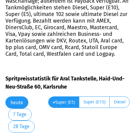
Waschanlage; außerdem ist Payback verfügbar. An
Tankmöglichkeiten stehen Diesel, Super (E10),
Super (E5), ultimate 102 sowie ultimate Diesel zur
Verfügung. Bezahlt werden kann mit AMEX,
DinersClub, EC, Girocard, Maestro, Mastercard,
Visa, Vpay sowie zahlreichen Business- und
Kartenlösungen wie DKV, Routex, UTA, Aral card,
bp plus card, OMV card, Rcard, Statoil Europe
Card, Total card, Westfalen card und Logpay.
Spritpreisstatistik für Aral Tankstelle, Haid-Und-
Neu-Straße 60, Karlsruhe
Super (E10)
Diesel
Super (E5)
heute
7 Tage
28 Tage