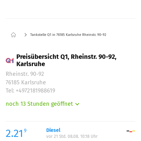
Tankstelle Q1 in 76185 Karlsruhe Rheinstr. 90-92
Preisübersicht Q1, Rheinstr. 90-92,
Karlsruhe
Rheinstr. 90-92
76185 Karlsruhe
Tel: +4972181988619
noch 13 Stunden geöffnet
Montag:
06:00-23:00
Dienstag:
06:00-23:00
Mittwoch:
06:00-23:00
2.21
Diesel
9
vor 21 Std. 08.08. 10:18 Uhr
Donnerstag:
06:00-23:00