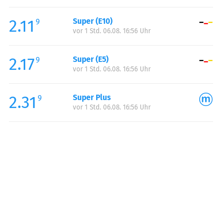
Freitag:
05:30-22:00
2.11
Super (E10)
Samstag:
06:00-22:00
9
vor 1 Std. 06.08. 16:56 Uhr
Sonntag:
07:00-22:00
2.17
Super (E5)
9
vor 1 Std. 06.08. 16:56 Uhr
2.31
Super Plus
9
vor 1 Std. 06.08. 16:56 Uhr