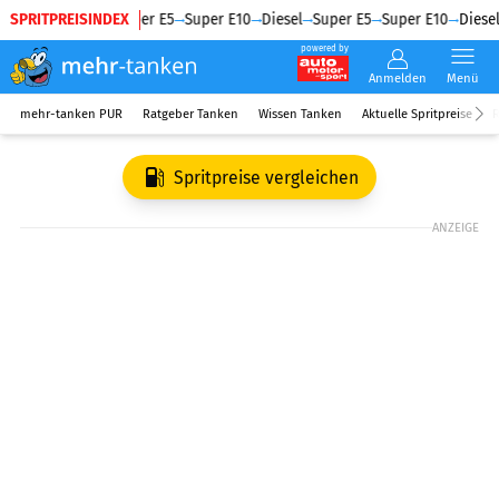
SPRITPREISINDEX
Diesel
Super E5
Super E10
Diesel
Super E5
Super E10
Diesel
powered by
Anmelden
Menü
mehr-tanken PUR
Ratgeber Tanken
Wissen Tanken
Aktuelle Spritpreise
R
Spritpreise vergleichen
ANZEIGE