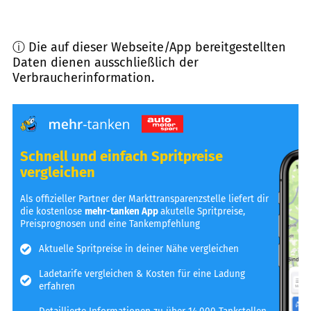
ⓘ Die auf dieser Webseite/App bereitgestellten
Daten dienen ausschließlich der
Verbraucherinformation.
Schnell und einfach Spritpreise
vergleichen
Als offizieller Partner der Markttransparenzstelle liefert dir
die kostenlose
mehr-tanken App
akutelle Spritpreise,
Preisprognosen und eine Tankempfehlung
Aktuelle Spritpreise in deiner Nähe vergleichen
Ladetarife vergleichen & Kosten für eine Ladung
erfahren