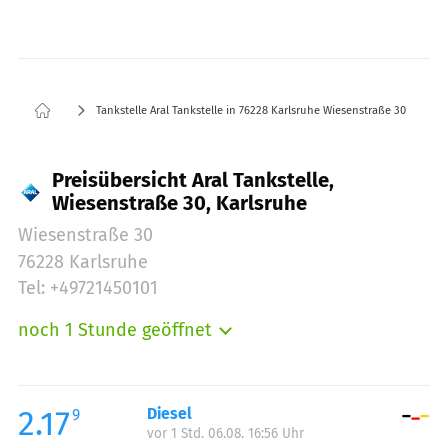
Tankstelle Aral Tankstelle in 76228 Karlsruhe Wiesenstraße 30
Preisübersicht Aral Tankstelle,
Wiesenstraße 30, Karlsruhe
Wiesenstraße 30
76228 Karlsruhe
Tel: +49721450101
noch 1 Stunde geöffnet
Montag:
05:30-22:00
Dienstag:
05:30-22:00
Mittwoch:
05:30-22:00
2.17
Diesel
9
vor 1 Std. 06.08. 16:56 Uhr
Donnerstag:
05:30-22:00