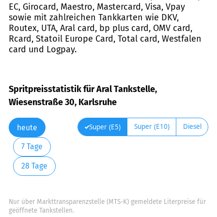
EC, Girocard, Maestro, Mastercard, Visa, Vpay
sowie mit zahlreichen Tankkarten wie DKV,
Routex, UTA, Aral card, bp plus card, OMV card,
Rcard, Statoil Europe Card, Total card, Westfalen
card und Logpay.
Spritpreisstatistik für Aral Tankstelle,
Wiesenstraße 30, Karlsruhe
Super (E10)
Diesel
Super (E5)
heute
7 Tage
28 Tage
Nur über Markttransparenzstelle (MTS-K) gemeldete Literpreise für
geöffnete Tankstellen.