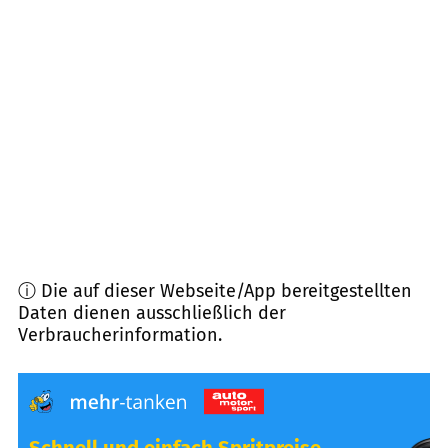
71397
Leutenbach
(
6,0
km Entfernung)
71522
Backnang
(
6,7
km Entfernung)
71726
Benningen am Neckar
(
8,1
km Entfernung)
71409
Schwaikheim
(
8,1
km Entfernung)
ⓘ Die auf dieser Webseite/App bereitgestellten
Daten dienen ausschließlich der
Verbraucherinformation.
Schnell und einfach Spritpreise