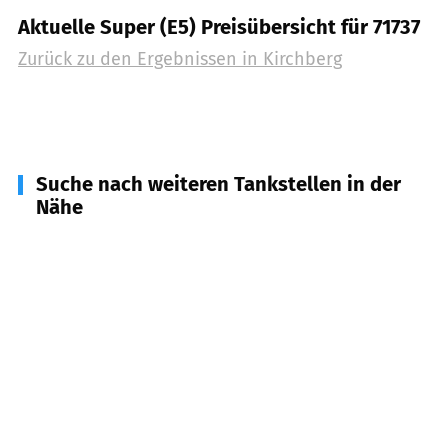
Aktuelle Super (E5) Preisübersicht für 71737
Zurück zu den Ergebnissen in
Kirchberg
Suche nach weiteren Tankstellen in der
Nähe
71563
Affalterbach
(
3,2
km Entfernung)
71576
Burgstetten
(
3,6
km Entfernung)
71729
Erdmannhausen
(
3,9
km Entfernung)
71672
Marbach am Neckar
(
5,1
km Entfernung)
71546
Aspach
(
5,7
km Entfernung)
71711
Steinheim, Murr
(
5,9
km Entfernung)