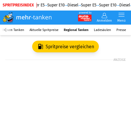
SPRITPREISINDEX
Diesel
Super E5
Super E10
Diesel
Super E5
Super E10
Diesel
powered by
Anmelden
Menü
Wissen Tanken
Aktuelle Spritpreise
Regional Tanken
Ladesäulen
Presse
Spritpreise vergleichen
ANZEIGE