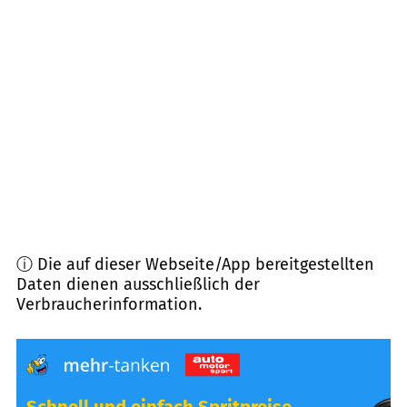
71737
Kirchberg
(
6,0
km Entfernung)
71573
Allmersbach im Tal
(
6,2
km Entfernung)
71404
Korb
(
6,3
km Entfernung)
71522
Backnang
(
6,4
km Entfernung)
ⓘ Die auf dieser Webseite/App bereitgestellten
Daten dienen ausschließlich der
Verbraucherinformation.
Schnell und einfach Spritpreise