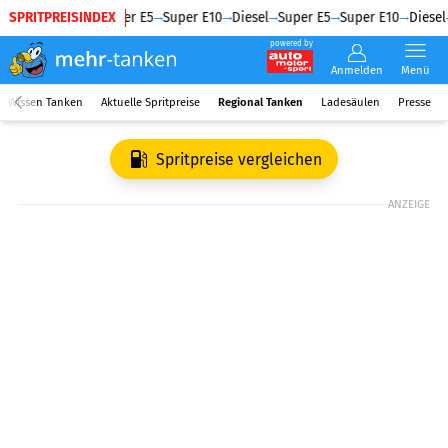
SPRITPREISINDEX
Diesel
Super E5
Super E10
Diesel
Super E5
Super E10
Diesel
powered by
Anmelden
Menü
Wissen Tanken
Aktuelle Spritpreise
Regional Tanken
Ladesäulen
Presse
Spritpreise vergleichen
ANZEIGE