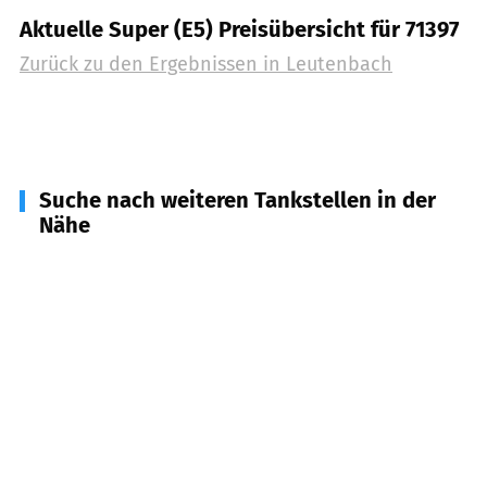
Aktuelle Super (E5) Preisübersicht für 71397
Zurück zu den Ergebnissen in
Leutenbach
Suche nach weiteren Tankstellen in der
Nähe
71576
Burgstetten
(
3,0
km Entfernung)
71409
Schwaikheim
(
3,7
km Entfernung)
71364
Winnenden
(
3,9
km Entfernung)
71563
Affalterbach
(
4,1
km Entfernung)
71336
Waiblingen
(
5,2
km Entfernung)
71672
Marbach am Neckar
(
5,3
km Entfernung)