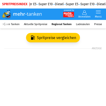
SPRITPREISINDEX
Diesel
Super E5
Super E10
Diesel
Super E5
Super E10
Diesel
powered by
Anmelden
Menü
Wissen Tanken
Aktuelle Spritpreise
Regional Tanken
Ladesäulen
Presse
Spritpreise vergleichen
ANZEIGE