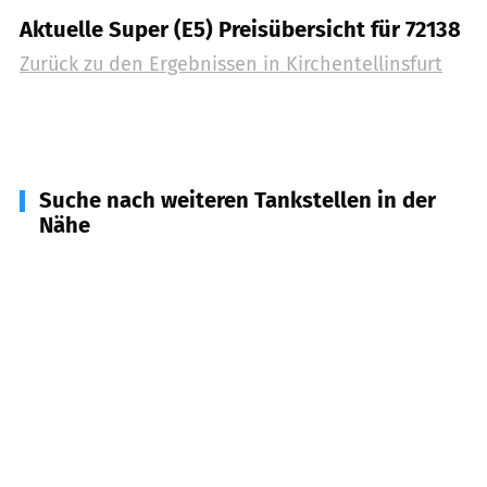
Aktuelle Super (E5) Preisübersicht für 72138
Zurück zu den Ergebnissen in
Kirchentellinsfurt
Suche nach weiteren Tankstellen in der
Nähe
72827
Wannweil
(
3,3
km Entfernung)
72124
Pliezhausen
(
3,3
km Entfernung)
72768
Reutlingen
(
3,7
km Entfernung)
72074
Tübingen
(
5,1
km Entfernung)
72127
Kusterdingen
(
5,4
km Entfernung)
72760
Reutlingen
(
5,5
km Entfernung)