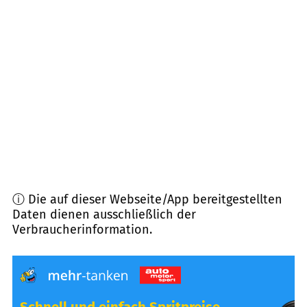
72141
Walddorfhäslach
(
5,6
km Entfernung)
72135
Dettenhausen
(
6,9
km Entfernung)
72657
Altenriet
(
7,4
km Entfernung)
72076
Tübingen
(
7,5
km Entfernung)
ⓘ Die auf dieser Webseite/App bereitgestellten
Daten dienen ausschließlich der
Verbraucherinformation.
Schnell und einfach Spritpreise