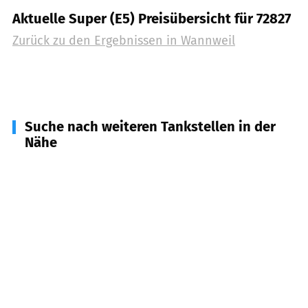
Aktuelle Super (E5) Preisübersicht für 72827
Zurück zu den Ergebnissen in
Wannweil
Suche nach weiteren Tankstellen in der
Nähe
72138
Kirchentellinsfurt
(
3,3
km Entfernung)
72127
Kusterdingen
(
3,4
km Entfernung)
72760
Reutlingen
(
3,8
km Entfernung)
72768
Reutlingen
(
4,1
km Entfernung)
72764
Reutlingen
(
5,6
km Entfernung)
72762
Reutlingen
(
5,8
km Entfernung)