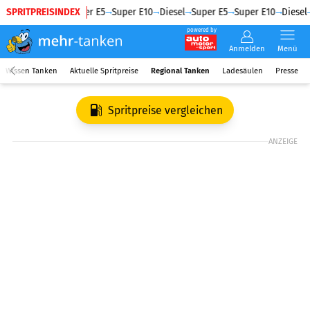
SPRITPREISINDEX
Diesel
Super E5
Super E10
Diesel
Super E5
Super E10
Diesel
powered by
Anmelden
Menü
Wissen Tanken
Aktuelle Spritpreise
Regional Tanken
Ladesäulen
Presse
Spritpreise vergleichen
ANZEIGE