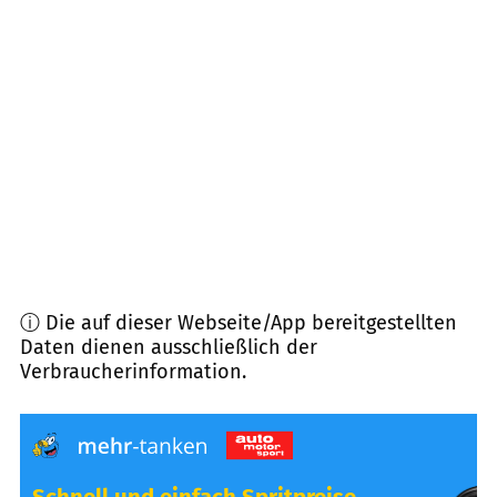
72770
Reutlingen
(
5,9
km Entfernung)
72124
Pliezhausen
(
6,0
km Entfernung)
72766
Reutlingen
(
6,3
km Entfernung)
72810
Gomaringen
(
7,3
km Entfernung)
ⓘ Die auf dieser Webseite/App bereitgestellten
Daten dienen ausschließlich der
Verbraucherinformation.
Schnell und einfach Spritpreise