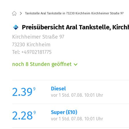
Tankstelle Aral Tankstelle in 73230 Kirchheim Kirchheimer Straße 97
Preisübersicht Aral Tankstelle, Kirc
Kirchheimer Straße 97
73230 Kirchheim
Tel: +49702181775
noch 8 Stunden geöffnet
Montag:
Dienstag:
Mittwoch:
2.39
Diesel
9
Donnerstag:
vor 1 Std. 07.08. 10:01 Uhr
Freitag:
Samstag:
2.28
Super (E10)
9
Sonntag:
vor 1 Std. 07.08. 10:01 Uhr