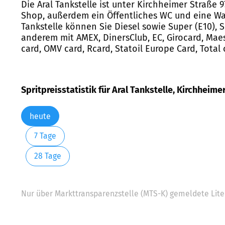
Die Aral Tankstelle ist unter Kirchheimer Straße 
Shop, außerdem ein Öffentliches WC und eine Wa
Tankstelle können Sie Diesel sowie Super (E10), 
anderem mit AMEX, DinersClub, EC, Girocard, Maest
card, OMV card, Rcard, Statoil Europe Card, Total
Spritpreisstatistik für Aral Tankstelle, Kirchheime
heute
7 Tage
28 Tage
Nur über Markttransparenzstelle (MTS-K) gemeldete Liter