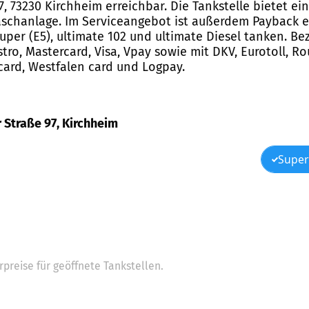
97, 73230 Kirchheim erreichbar. Die Tankstelle bietet 
schanlage. Im Serviceangebot ist außerdem Payback en
Super (E5), ultimate 102 und ultimate Diesel tanken. B
ro, Mastercard, Visa, Vpay sowie mit DKV, Eurotoll, Rou
 card, Westfalen card und Logpay.
r Straße 97, Kirchheim
Super
preise für geöffnete Tankstellen.