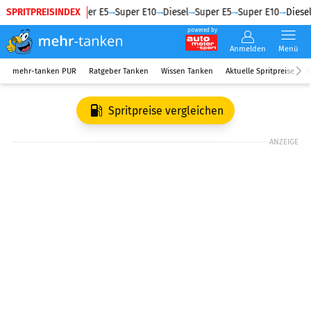
SPRITPREISINDEX
Diesel
Super E5
Super E10
Diesel
Super E5
Super E10
Diesel
powered by
Anmelden
Menü
mehr-tanken PUR
Ratgeber Tanken
Wissen Tanken
Aktuelle Spritpreise
R
Spritpreise vergleichen
ANZEIGE