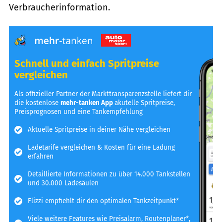
Verbraucherinformation.
Schnell und einfach Spritpreise
vergleichen
Als offizieller Partner der Markttransparenzstelle liefert dir
die kostenlose
mehr-tanken App
akutelle Spritpreise,
Preisprognosen und eine Tankempfehlung
Aktuelle Spritpreise in deiner Nähe vergleichen
Ladetarife vergleichen & Kosten für eine Ladung
erfahren
Detaillierte Informationen zu über 14.000 Tankstellen
und 30.000 Ladesäulen
Flizzi empfiehlt dir den optimalen Tankzeitpunkt*
Viele weitere Features wie Preisalarm, Routenplaner*,