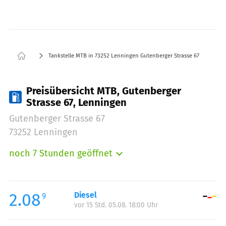
Tankstelle MTB in 73252 Lenningen Gutenberger Strasse 67
Preisübersicht MTB, Gutenberger
Strasse 67, Lenningen
Gutenberger Strasse 67
73252 Lenningen
noch 7 Stunden geöffnet
Montag:
07:00-19:00
Dienstag:
07:00-19:00
Mittwoch:
07:00-19:00
2.08
Diesel
9
vor 15 Std. 05.08. 18:00 Uhr
Donnerstag:
07:00-19:00
Freitag:
07:00-19:00