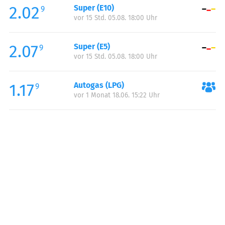
2.02
Super (E10)
Samstag:
07:30-19:00
9
vor 15 Std. 05.08. 18:00 Uhr
Sonntag:
09:00-18:00
2.07
Super (E5)
9
vor 15 Std. 05.08. 18:00 Uhr
1.17
Autogas (LPG)
9
vor 1 Monat 18.06. 15:22 Uhr