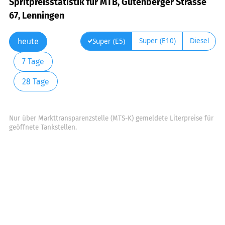
Spritpreisstatistik für MTB, Gutenberger Strasse
67, Lenningen
Super (E10)
Diesel
Super (E5)
heute
7 Tage
28 Tage
Nur über Markttransparenzstelle (MTS-K) gemeldete Literpreise für
geöffnete Tankstellen.