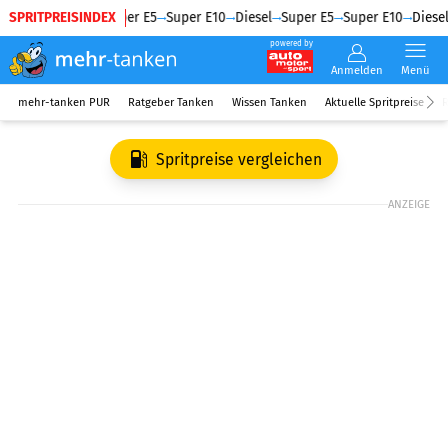
SPRITPREISINDEX
Diesel
Super E5
Super E10
Diesel
Super E5
Super E10
Diesel
powered by
Anmelden
Menü
mehr-tanken PUR
Ratgeber Tanken
Wissen Tanken
Aktuelle Spritpreise
R
Spritpreise vergleichen
ANZEIGE