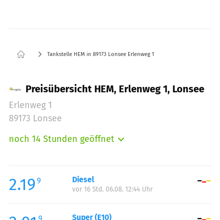
Tankstelle HEM in 89173 Lonsee Erlenweg 1
Preisübersicht HEM, Erlenweg 1, Lonsee
Erlenweg 1
89173 Lonsee
noch 14 Stunden geöffnet
Montag:
06:00-22:00
Dienstag:
06:00-22:00
Mittwoch:
06:00-22:00
2.19
Diesel
9
vor 16 Std. 06.08. 12:44 Uhr
Donnerstag:
06:00-22:00
Freitag:
06:00-22:00
Super (E10)
Samstag:
06:00-22:00
9