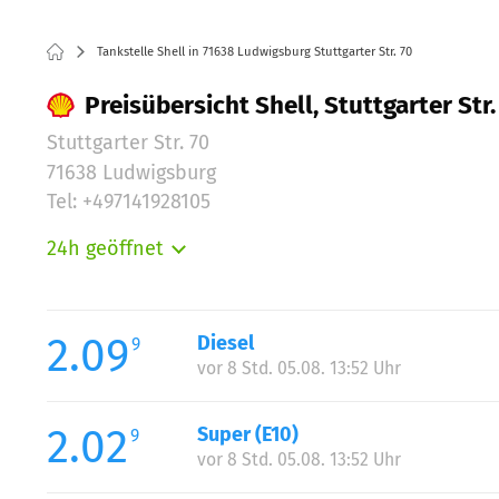
Tankstelle Shell in 71638 Ludwigsburg Stuttgarter Str. 70
Preisübersicht Shell, Stuttgarter Str
Stuttgarter Str. 70
71638 Ludwigsburg
Tel: +497141928105
24h geöffnet
Montag:
Dienstag:
Mittwoch:
2.09
Diesel
9
Donnerstag:
vor 8 Std. 05.08. 13:52 Uhr
Freitag:
Samstag:
2.02
Super (E10)
9
Sonntag:
vor 8 Std. 05.08. 13:52 Uhr
Feiertag: