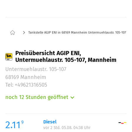
Tankstelle AGIP ENI in 68169 Mannheim Untermuehlaustr. 105-107
Preisübersicht AGIP ENI,
Untermuehlaustr. 105-107, Mannheim
Untermuehlaustr. 105-107
68169 Mannheim
Tel: +49621316505
noch 12 Stunden geöffnet
Montag:
05:00-22:00
Dienstag:
05:00-22:00
Mittwoch:
05:00-22:00
2.11
Diesel
9
vor 2 Std. 05.08. 04:38 Uhr
Donnerstag:
05:00-22:00