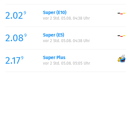
Freitag:
05:00-22:00
2.02
Super (E10)
Samstag:
06:00-22:00
9
vor 2 Std. 05.08. 04:38 Uhr
Sonntag:
07:00-22:00
Feiertag:
07:00-22:00
2.08
Super (E5)
9
vor 2 Std. 05.08. 04:38 Uhr
2.17
Super Plus
9
vor 2 Std. 05.08. 05:05 Uhr