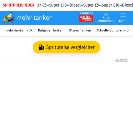
SPRITPREISINDEX
Diesel
Super E5
Super E10
Diesel
Super E5
Super E10
Diesel
powered by
Anmelden
Menü
mehr-tanken PUR
Ratgeber Tanken
Wissen Tanken
Aktuelle Spritpreise
R
Spritpreise vergleichen
ANZEIGE