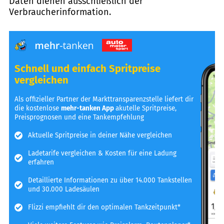
Daten dienen ausschließlich der
Verbraucherinformation.
Schnell und einfach Spritpreise
vergleichen
Als offizieller Partner der Markttransparenzstelle liefert dir
die kostenlose
mehr-tanken App
akutelle Spritpreise,
Preisprognosen und eine Tankempfehlung
Aktuelle Spritpreise in deiner Nähe vergleichen
Ladetarife vergleichen & Kosten für eine Ladung
erfahren
Detaillierte Informationen zu über 14.000 Tankstellen
und 30.000 Ladesäulen
Flizzi empfiehlt dir den optimalen Tankzeitpunkt*