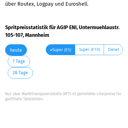
über Routex, Logpay und Euroshell.
Spritpreisstatistik für AGIP ENI, Untermuehlaustr.
105-107, Mannheim
Super (E10)
Diesel
Super (E5)
heute
7 Tage
28 Tage
Nur über Markttransparenzstelle (MTS-K) gemeldete Literpreise für
geöffnete Tankstellen.