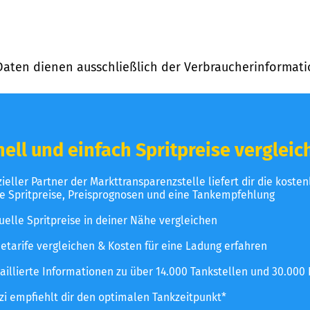
Daten dienen ausschließlich der Verbraucherinformati
ell und einfach Spritpreise vergleic
izieller Partner der Markttransparenzstelle liefert dir die koste
le Spritpreise, Preisprognosen und eine Tankempfehlung
uelle Spritpreise in deiner Nähe vergleichen
etarife vergleichen & Kosten für eine Ladung erfahren
aillierte Informationen zu über 14.000 Tankstellen und 30.000
zzi empfiehlt dir den optimalen Tankzeitpunkt*