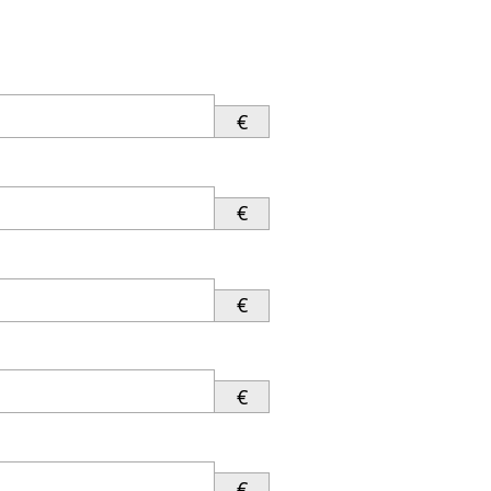
€
€
€
€
€