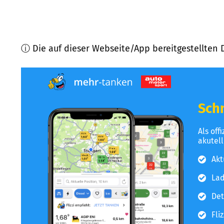
ⓘ Die auf dieser Webseite/App bereitgestellten 
Schn
Als off
akutel
Akt
Lad
Det
Fli