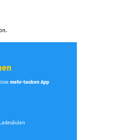
on.
hen
nlose
mehr-tanken App
 Ladesäulen