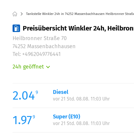
Tankstelle Winkler 24h in 74252 Massenbachhausen Heilbronner Straß
Preisübersicht Winkler 24h, Heilbr
Heilbronner Straße 70
74252 Massenbachhausen
Tel: +4962049776441
24h geöffnet
Montag:
Dienstag:
Mittwoch:
2.04
Diesel
9
Donnerstag:
vor 21 Std. 08.08. 11:03 Uhr
Freitag:
Samstag:
1.97
Super (E10)
9
Sonntag:
vor 21 Std. 08.08. 11:03 Uhr