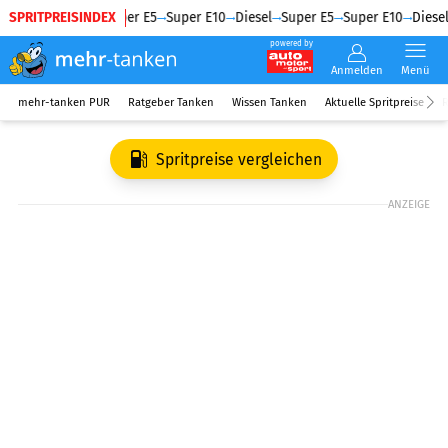
SPRITPREISINDEX
Diesel
Super E5
Super E10
Diesel
Super E5
Super E10
Diesel
powered by
Anmelden
Menü
mehr-tanken PUR
Ratgeber Tanken
Wissen Tanken
Aktuelle Spritpreise
R
Spritpreise vergleichen
ANZEIGE