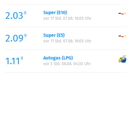
Freitag:
06:00-21:00
2.03
Super (E10)
Samstag:
07:00-21:00
9
vor 17 Std. 07.08. 16:05 Uhr
Sonntag:
08:00-21:00
2.09
Super (E5)
9
vor 17 Std. 07.08. 16:05 Uhr
1.11
Autogas (LPG)
9
vor 5 Std. 08.08. 04:30 Uhr