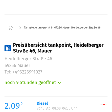
Tankstelle tankpoint in 69256 Mauer Heidelberger Straße 46
Preisübersicht tankpoint, Heidelberger
Straße 46, Mauer
Heidelberger Straße 46
69256 Mauer
Tel: +496226991027
noch 9 Stunden geöffnet
Montag:
06:00-21:00
Dienstag:
06:00-21:00
Mittwoch:
06:00-21:00
2.09
Diesel
9
vor 3 Std. 08.08. 06:36 Uhr
Donnerstag:
06:00-21:00