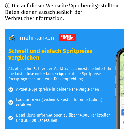
ⓘ Die auf dieser Webseite/App bereitgestellten
Daten dienen ausschließlich der
Verbraucherinformation.
Schnell und einfach Spritpreise
vergleichen
Als offizieller Partner der Markttransparenzstelle liefert dir
die kostenlose
mehr-tanken App
akutelle Spritpreise,
Preisprognosen und eine Tankempfehlung
Aktuelle Spritpreise in deiner Nähe vergleichen
Ladetarife vergleichen & Kosten für eine Ladung
erfahren
Detaillierte Informationen zu über 14.000 Tankstellen
und 30.000 Ladesäulen