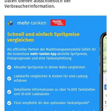
Daten dienen ausschließlich der
Verbraucherinformation.
Schnell und einfach Spritpreise
vergleichen
Als offizieller Partner der Markttransparenzstelle liefert dir
die kostenlose
mehr-tanken App
akutelle Spritpreise,
Preisprognosen und eine Tankempfehlung
Aktuelle Spritpreise in deiner Nähe vergleichen
Ladetarife vergleichen & Kosten für eine Ladung
erfahren
Detaillierte Informationen zu über 14.000 Tankstellen
und 30.000 Ladesäulen
Flizzi empfiehlt dir den optimalen Tankzeitpunkt*