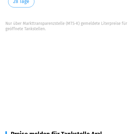
28 Tage
Nur über Markttransparenzstelle (MTS-K) gemeldete Literpreise für
geöffnete Tankstellen.
Preise melden für Tankstelle Aral