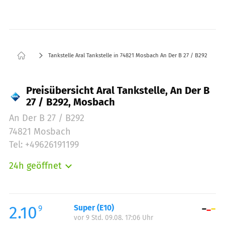
Tankstelle Aral Tankstelle in 74821 Mosbach An Der B 27 / B292
Preisübersicht Aral Tankstelle, An Der B
27 / B292, Mosbach
An Der B 27 / B292
74821 Mosbach
Tel: +49626191199
24h geöffnet
Montag:
00:00-24:00
Dienstag:
00:00-24:00
Mittwoch:
00:00-24:00
2.10
Super (E10)
9
vor 9 Std. 09.08. 17:06 Uhr
Donnerstag:
00:00-24:00