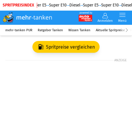
SPRITPREISINDEX
Diesel
Super E5
Super E10
Diesel
Super E5
Super E10
Diesel
powered by
Anmelden
Menü
mehr-tanken PUR
Ratgeber Tanken
Wissen Tanken
Aktuelle Spritpreise
R
Spritpreise vergleichen
ANZEIGE