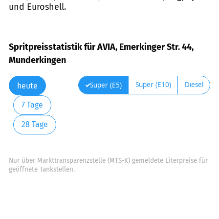
und Euroshell.
Spritpreisstatistik für AVIA, Emerkinger Str. 44,
Munderkingen
Super (E10)
Diesel
Super (E5)
heute
7 Tage
28 Tage
Nur über Markttransparenzstelle (MTS-K) gemeldete Literpreise für
geöffnete Tankstellen.