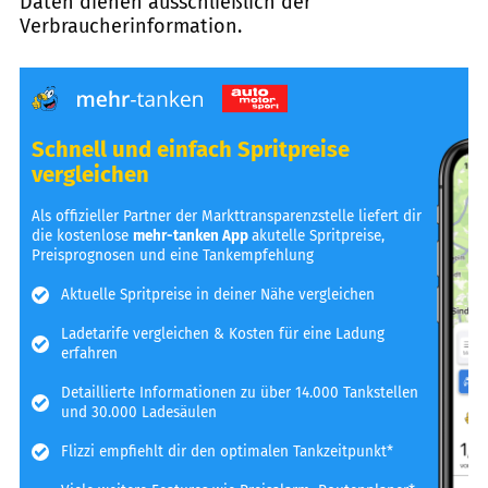
Daten dienen ausschließlich der
Verbraucherinformation.
Schnell und einfach Spritpreise
vergleichen
Als offizieller Partner der Markttransparenzstelle liefert dir
die kostenlose
mehr-tanken App
akutelle Spritpreise,
Preisprognosen und eine Tankempfehlung
Aktuelle Spritpreise in deiner Nähe vergleichen
Ladetarife vergleichen & Kosten für eine Ladung
erfahren
Detaillierte Informationen zu über 14.000 Tankstellen
und 30.000 Ladesäulen
Flizzi empfiehlt dir den optimalen Tankzeitpunkt*