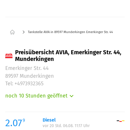
Tankstelle AVIA in 89597 Munderkingen Emerkinger Str. 44
Preisübersicht AVIA, Emerkinger Str. 44,
Munderkingen
Emerkinger Str. 44
89597 Munderkingen
Tel: +4973932365
noch 10 Stunden geöffnet
Montag:
07:00-20:00
Dienstag:
07:00-20:00
Mittwoch:
07:00-20:00
2.07
Diesel
9
vor 20 Std. 06.08. 11:17 Uhr
Donnerstag:
07:00-20:00