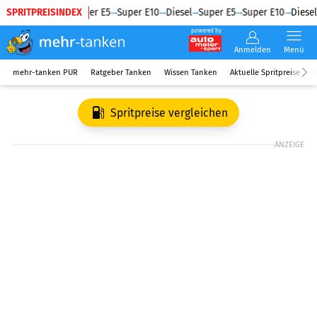
SPRITPREISINDEX
Diesel
Super E5
Super E10
Diesel
Super E5
Super E10
Diesel
powered by
Anmelden
Menü
mehr-tanken PUR
Ratgeber Tanken
Wissen Tanken
Aktuelle Spritpreise
R
Spritpreise vergleichen
ANZEIGE