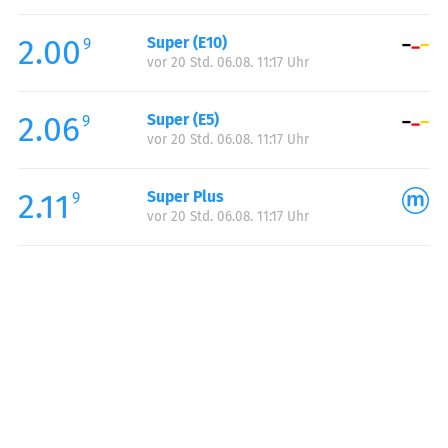
Freitag:
07:00-20:00
2.00
Super (E10)
Samstag:
07:30-20:00
9
vor 20 Std. 06.08. 11:17 Uhr
Sonntag:
09:00-18:00
2.06
Super (E5)
9
vor 20 Std. 06.08. 11:17 Uhr
2.11
Super Plus
9
vor 20 Std. 06.08. 11:17 Uhr