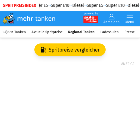
SPRITPREISINDEX
Diesel
Super E5
Super E10
Diesel
Super E5
Super E10
Diesel
powered by
Anmelden
Menü
Wissen Tanken
Aktuelle Spritpreise
Regional Tanken
Ladesäulen
Presse
Spritpreise vergleichen
ANZEIGE