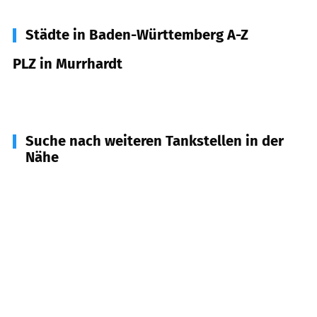
Städte in Baden-Württemberg A-Z
PLZ in Murrhardt
71540
Murrhardt
Suche nach weiteren Tankstellen in der
Nähe
71566
Althütte
(
6,1
km Entfernung)
74420
Oberrot
(
6,2
km Entfernung)
73667
Kaisersbach
(
6,6
km Entfernung)
71549
Auenwald
(
7,3
km Entfernung)
74427
Fichtenberg
(
7,7
km Entfernung)
71560
Sulzbach an der Murr
(
8,2
km Entfernung)