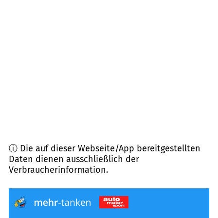
71577
Großerlach
(
8,9
km Entfernung)
71554
Weissach im Tal
(
10,1
km Entfernung)
73642
Welzheim
(
10,8
km Entfernung)
71570
Oppenweiler
(
11,1
km Entfernung)
ⓘ Die auf dieser Webseite/App bereitgestellten
Daten dienen ausschließlich der
Verbraucherinformation.