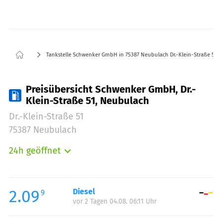
Tankstelle Schwenker GmbH in 75387 Neubulach Dr.-Klein-Straße 51
Preisübersicht Schwenker GmbH, Dr.-
Klein-Straße 51, Neubulach
Dr.-Klein-Straße 51
75387 Neubulach
24h geöffnet
Montag:
00:00-23:59
Dienstag:
00:00-23:59
Mittwoch:
00:00-23:59
2.09
Diesel
9
vor 2 Tagen 04.08. 06:11 Uhr
Donnerstag:
00:00-23:59
Freitag:
00:00-23:59