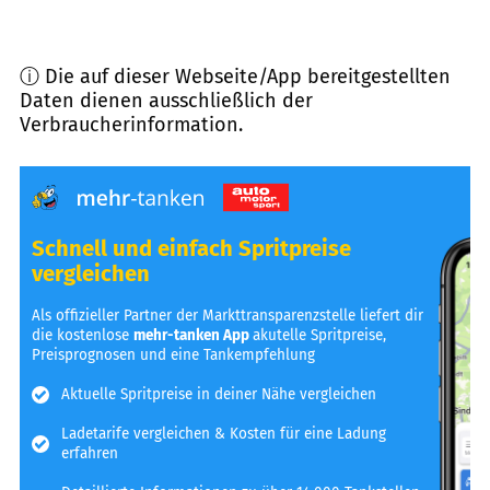
ⓘ Die auf dieser Webseite/App bereitgestellten
Daten dienen ausschließlich der
Verbraucherinformation.
Schnell und einfach Spritpreise
vergleichen
Als offizieller Partner der Markttransparenzstelle liefert dir
die kostenlose
mehr-tanken App
akutelle Spritpreise,
Preisprognosen und eine Tankempfehlung
Aktuelle Spritpreise in deiner Nähe vergleichen
Ladetarife vergleichen & Kosten für eine Ladung
erfahren