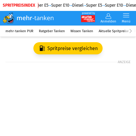
SPRITPREISINDEX
Diesel
Super E5
Super E10
Diesel
Super E5
Super E10
Diesel
powered by
Anmelden
Menü
mehr-tanken PUR
Ratgeber Tanken
Wissen Tanken
Aktuelle Spritpreise
R
Spritpreise vergleichen
ANZEIGE