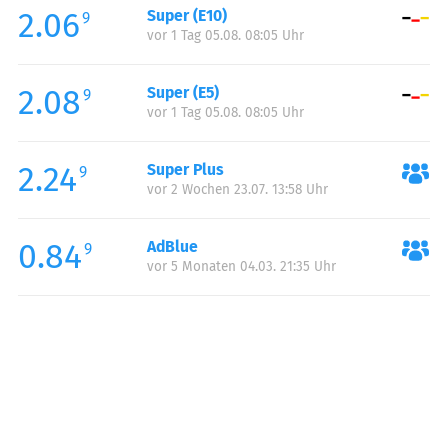
2.06
Super (E10)
Samstag:
00:00-23:59
9
vor 1 Tag 05.08. 08:05 Uhr
Sonntag:
00:00-23:59
Feiertag:
00:00-23:59
2.08
Super (E5)
9
vor 1 Tag 05.08. 08:05 Uhr
2.24
Super Plus
9
vor 2 Wochen 23.07. 13:58 Uhr
0.84
AdBlue
9
vor 5 Monaten 04.03. 21:35 Uhr