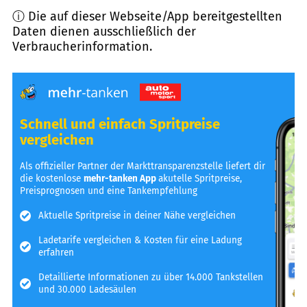
ⓘ Die auf dieser Webseite/App bereitgestellten
Daten dienen ausschließlich der
Verbraucherinformation.
Schnell und einfach Spritpreise
vergleichen
Als offizieller Partner der Markttransparenzstelle liefert dir
die kostenlose
mehr-tanken App
akutelle Spritpreise,
Preisprognosen und eine Tankempfehlung
Aktuelle Spritpreise in deiner Nähe vergleichen
Ladetarife vergleichen & Kosten für eine Ladung
erfahren
Detaillierte Informationen zu über 14.000 Tankstellen
und 30.000 Ladesäulen