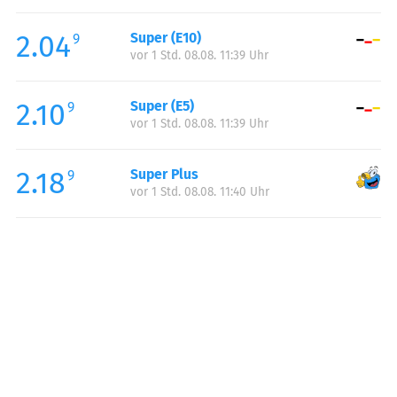
Freitag:
00:00-23:59
2.04
Super (E10)
Samstag:
00:00-23:59
9
vor 1 Std. 08.08. 11:39 Uhr
Sonntag:
00:00-23:59
2.10
Super (E5)
9
vor 1 Std. 08.08. 11:39 Uhr
2.18
Super Plus
9
vor 1 Std. 08.08. 11:40 Uhr