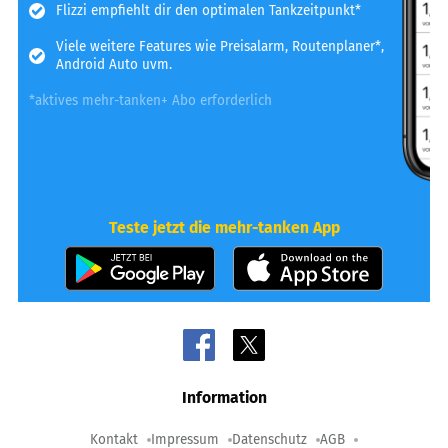
Flizzi empfiehlt dir den optimalen Tankzeitpunkt*
Viele weitere Features wie Preisalarm, Routenplaner*,
Android Auto uvm.
*aktives mehr-tanken+ Abo erforderlich
Teste jetzt die mehr-tanken App
Information
Kontakt
Impressum
Datenschutz
AGB