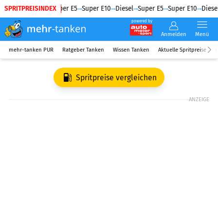
SPRITPREISINDEX
Diesel
Super E5
Super E10
Diesel
Super E5
Super E10
Diesel
powered by
Anmelden
Menü
mehr-tanken PUR
Ratgeber Tanken
Wissen Tanken
Aktuelle Spritpreise
R
Spritpreise vergleichen
ANZEIGE