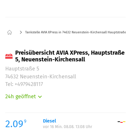
Tankstelle AVIA XPress in 74632 Neuenstein-Kirchensall Hauptstraße 5
Preisübersicht AVIA XPress, Hauptstraße
5, Neuenstein-Kirchensall
Hauptstraße 5
74632 Neuenstein-Kirchensall
Tel: +4979428117
24h geöffnet
Montag:
00:00-23:59
Dienstag:
00:00-23:59
Mittwoch:
00:00-23:59
2.09
Diesel
9
vor 16 Min. 08.08. 13:08 Uhr
Donnerstag:
00:00-23:59