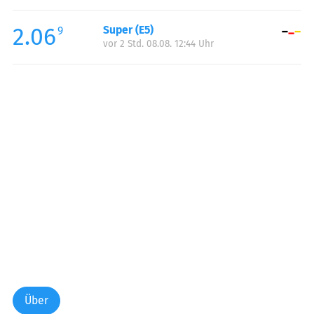
Freitag:
00:00-24:00
2.06
Super (E5)
Samstag:
00:00-24:00
9
vor 2 Std. 08.08. 12:44 Uhr
Sonntag:
00:00-24:00
Feiertag:
00:00-24:00
Über