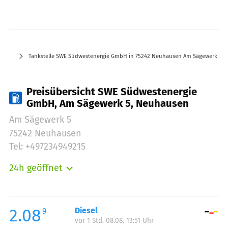
Tankstelle SWE Südwestenergie GmbH in 75242 Neuhausen Am Sägewerk 5
Preisübersicht SWE Südwestenergie
GmbH, Am Sägewerk 5, Neuhausen
Am Sägewerk 5
75242 Neuhausen
Tel: +497234949215
24h geöffnet
Montag:
00:00-24:00
Dienstag:
00:00-24:00
Mittwoch:
00:00-24:00
2.08
Diesel
9
vor 1 Std. 08.08. 13:51 Uhr
Donnerstag:
00:00-24:00