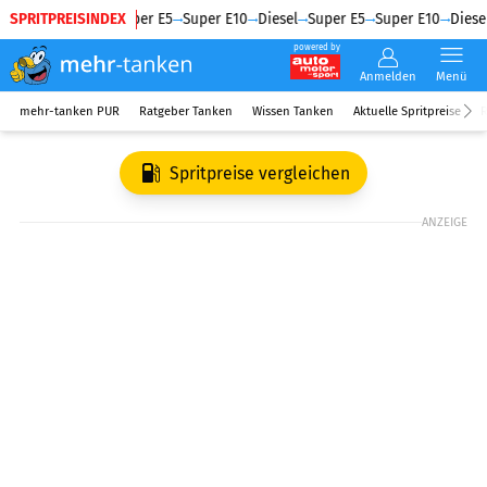
SPRITPREISINDEX
Diesel
Super E5
Super E10
Diesel
Super E5
Super E10
Diesel
powered by
Anmelden
Menü
mehr-tanken PUR
Ratgeber Tanken
Wissen Tanken
Aktuelle Spritpreise
R
Spritpreise vergleichen
ANZEIGE