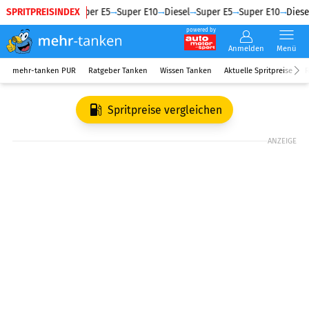
SPRITPREISINDEX
Diesel
Super E5
Super E10
Diesel
Super E5
Super E10
Diesel
powered by
Anmelden
Menü
mehr-tanken PUR
Ratgeber Tanken
Wissen Tanken
Aktuelle Spritpreise
R
Spritpreise vergleichen
ANZEIGE