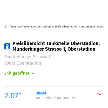
Tankstelle Tankstelle Oberstadion in 89613 Oberstadion Munderkinger Strasse 1
Preisübersicht Tankstelle Oberstadion,
Munderkinger Strasse 1, Oberstadion
Munderkinger Strasse 1
89613 Oberstadion
24h geöffnet
Montag:
00:00-24:00
Dienstag:
00:00-24:00
Mittwoch:
00:00-24:00
2.07
Diesel
9
vor 10 Min. 06.08. 20:12 Uhr
Donnerstag:
00:00-24:00
Freitag:
00:00-24:00