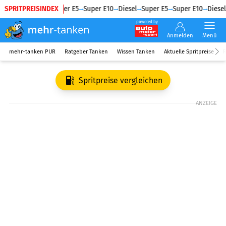
SPRITPREISINDEX
Diesel
Super E5
Super E10
Diesel
Super E5
Super E10
Diesel
powered by
Anmelden
Menü
mehr-tanken PUR
Ratgeber Tanken
Wissen Tanken
Aktuelle Spritpreise
R
Spritpreise vergleichen
ANZEIGE