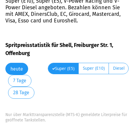
Super (E10), Super (E5), V-Power Racing und V-
Power Diesel angeboten. Bezahlen können Sie
mit AMEX, DinersClub, EC, Girocard, Mastercard,
Visa, Esso card und Euroshell.
Spritpreisstatistik für Shell, Freiburger Str. 1,
Offenburg
Super (E10)
Diesel
Super (E5)
heute
7 Tage
28 Tage
Nur über Markttransparenzstelle (MTS-K) gemeldete Literpreise für
geöffnete Tankstellen.