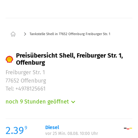
Tankstelle Shell in 77652 Offenburg Freiburger Str. 1
Preisübersicht Shell, Freiburger Str. 1,
Offenburg
Freiburger Str. 1
77652 Offenburg
Tel: +4978125661
noch 9 Stunden geöffnet
Montag:
05:00-22:00
Dienstag:
05:00-22:00
Mittwoch:
05:00-22:00
2.39
Diesel
9
vor 25 Min. 08.08. 10:00 Uhr
Donnerstag:
05:00-22:00