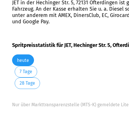
JET in der Hechinger Str. 5, 72131 Ofterdingen ist
Fahrzeug. An der Kasse erhalten Sie u. a. Diesel 
unter anderem mit AMEX, DinersClub, EC, Girocard,
und Google Pay.
Spritpreisstatistik für JET, Hechinger Str. 5, Ofter
heute
7 Tage
28 Tage
Nur über Markttransparenzstelle (MTS-K) gemeldete Liter