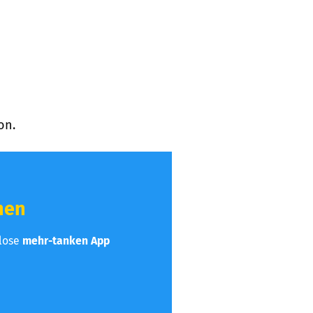
on.
hen
nlose
mehr-tanken App