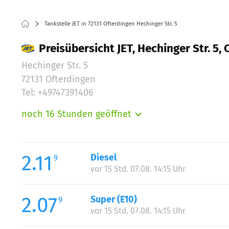
Tankstelle JET in 72131 Ofterdingen Hechinger Str. 5
Preisübersicht JET, Hechinger Str. 5,
Hechinger Str. 5
72131 Ofterdingen
Tel: +49747391406
noch 16 Stunden geöffnet
Montag:
Dienstag:
Mittwoch:
2.11
Diesel
9
Donnerstag:
vor 15 Std. 07.08. 14:15 Uhr
Freitag:
Samstag:
2.07
Super (E10)
9
Sonntag:
vor 15 Std. 07.08. 14:15 Uhr
Feiertag: