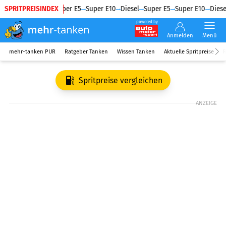
SPRITPREISINDEX
Diesel
Super E5
Super E10
Diesel
Super E5
Super E10
Diesel
powered by
Anmelden
Menü
mehr-tanken PUR
Ratgeber Tanken
Wissen Tanken
Aktuelle Spritpreise
R
Spritpreise vergleichen
ANZEIGE