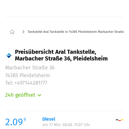
Tankstelle Aral Tankstelle in 74385 Pleidelsheim Marbacher Straße 36
Preisübersicht Aral Tankstelle,
Marbacher Straße 36, Pleidelsheim
Marbacher Straße 36
74385 Pleidelsheim
Tel: +497144281777
24h geöffnet
Montag:
00:00-24:00
Dienstag:
00:00-24:00
Mittwoch:
00:00-24:00
2.09
Diesel
9
vor 17 Min. 08.08. 15:07 Uhr
Donnerstag:
00:00-24:00