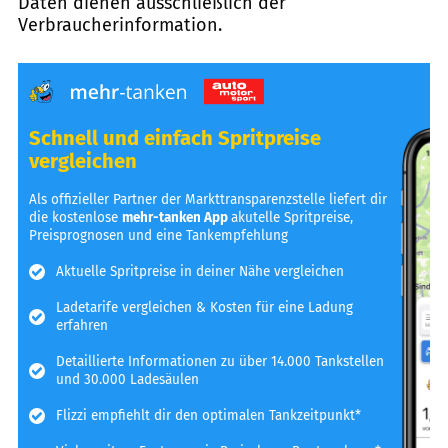
Daten dienen ausschließlich der
Verbraucherinformation.
Schnell und einfach Spritpreise
vergleichen
Als offizieller Partner der Markttransparenzstelle liefert dir
die kostenlose
mehr-tanken App
akutelle Spritpreise,
Preisprognosen und eine Tankempfehlung
Aktuelle Spritpreise in deiner Nähe vergleichen
Ladetarife vergleichen & Kosten für eine Ladung
erfahren
Detaillierte Informationen zu über 14.000 Tankstellen
und 30.000 Ladesäulen
Flizzi empfiehlt dir den optimalen Tankzeitpunkt*