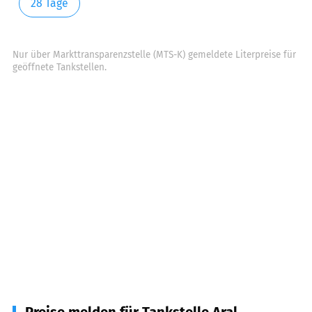
28 Tage
Nur über Markttransparenzstelle (MTS-K) gemeldete Literpreise für
geöffnete Tankstellen.
Preise melden für Tankstelle Aral