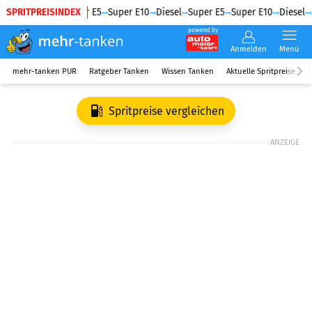
SPRITPREISINDEX
Diesel
Super E5
Super E10
Diesel
Super E5
Super E10
Diesel
S
powered by
Anmelden
Menü
mehr-tanken PUR
Ratgeber Tanken
Wissen Tanken
Aktuelle Spritpreise
R
Spritpreise vergleichen
ANZEIGE