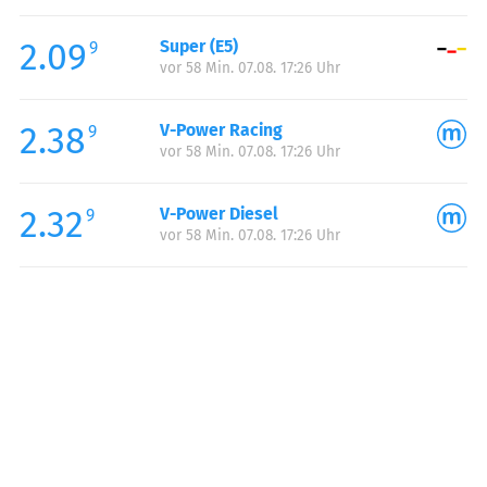
Freitag:
05:00-22:00
2.09
Super (E5)
Samstag:
06:00-22:00
9
vor 58 Min. 07.08. 17:26 Uhr
Sonntag:
06:00-22:00
Feiertag:
06:00-22:00
2.38
V-Power Racing
9
vor 58 Min. 07.08. 17:26 Uhr
2.32
V-Power Diesel
9
vor 58 Min. 07.08. 17:26 Uhr