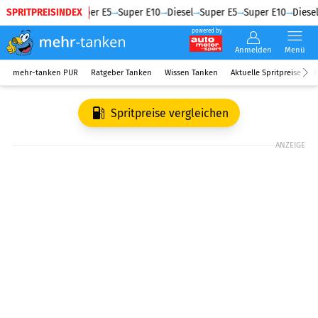
SPRITPREISINDEX
Diesel
Super E5
Super E10
Diesel
Super E5
Super E10
Diesel
powered by
Anmelden
Menü
mehr-tanken PUR
Ratgeber Tanken
Wissen Tanken
Aktuelle Spritpreise
R
Spritpreise vergleichen
ANZEIGE