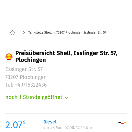
Tankstelle Shell in 73207 Plochingen Esslinger Str. 57
Preisübersicht Shell, Esslinger Str. 57,
Plochingen
Esslinger Str. 57
73207 Plochingen
Tel: +49715322436
noch 1 Stunde geöffnet
Montag:
05:00-22:00
Dienstag:
05:00-22:00
Mittwoch:
05:00-22:00
2.07
Diesel
9
vor 58 Min. 07.08. 17:26 Uhr
Donnerstag:
05:00-22:00