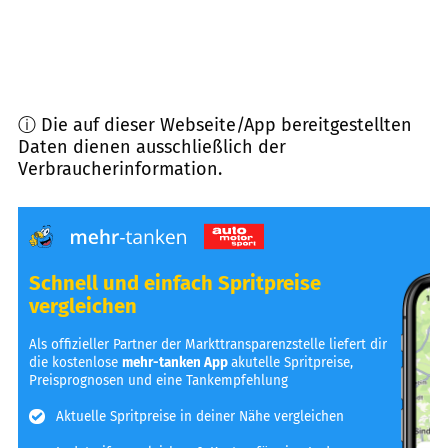
ⓘ Die auf dieser Webseite/App bereitgestellten
Daten dienen ausschließlich der
Verbraucherinformation.
Schnell und einfach Spritpreise
vergleichen
Als offizieller Partner der Markttransparenzstelle liefert dir
die kostenlose
mehr-tanken App
akutelle Spritpreise,
Preisprognosen und eine Tankempfehlung
Aktuelle Spritpreise in deiner Nähe vergleichen